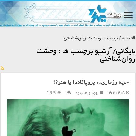
خانه
/
برچسب:
وحشت روان‌شناختی
بایگانی/آرشیو برچسب ها :
وحشت
روان‌شناختی
«بچه رزماری»؛ پروپاگاندا یا هنر؟!
۱۴۰۴-۰۴-۰۹
یهود و هالیوود
۱
1,979