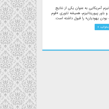
نیزم آمریکایی به عنوان یکی از نتایج
و باور پیوریتانیزم، همیشه تئوری «قوم
 بودن یهودیان» را قبول داشته است.
بخوانید »