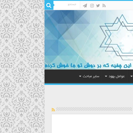
عوامل یهود
سایر مباحث