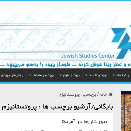
 و فرقه‌ها
یهود و افساد
یهود و علوم
یهود و رسانه‌ها
روش‌های یهودی
خانه
/
برچسب:
پروتستانیزم
بایگانی/آرشیو برچسب ها :
پروتستانیزم
پیوریتان‌ها در آمریکا