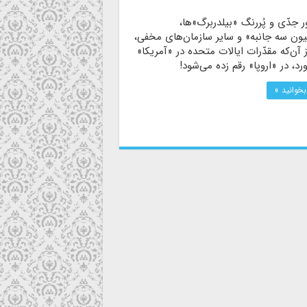
 جدّی و پُررنگ «بیلدربرگ»ها،
ون سه جانبه» و سایر سازمان‌های مخفی،
آن‌که مقدّرات ایالات متحده در «آمریکا»
رد، در «اروپا» رقم زده می‌شود!
بخوانید »