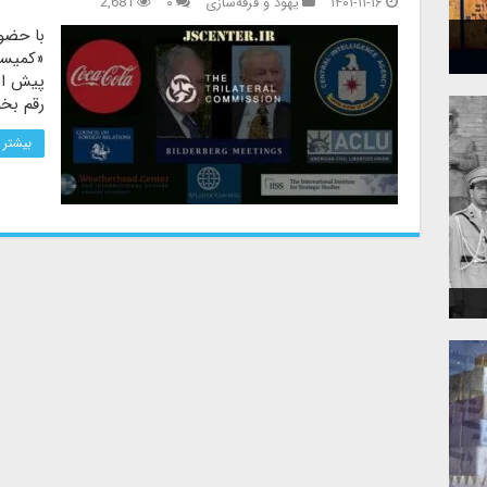
۱۴۰۱-۱۱-۱۶
یهود و فرقه‌سازی
۰
2,681
با حضور
«کمیسی
پیش از 
رقم بخو
بیشتر 