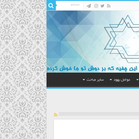
عوامل یهود
سایر مباحث