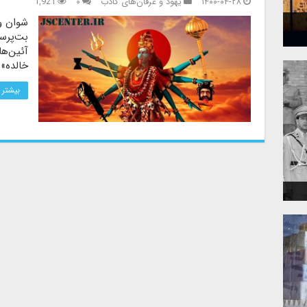
۱۴۰۰-۰۴-۲۸
یهود و عرفان‌های کاذب
۰
1,921
شوان و 
بت‌پرست
آئین‌ه
خالده» 
بیشتر 