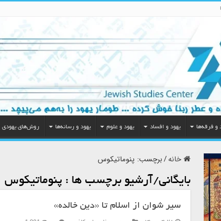
 و فرقه‌ها
یهود و افساد
یهود و علوم
یهود و رسانه‌ها
روش‌های یهودی
خانه
/
برچسب:
پنوماتیکوس
بایگانی/آرشیو برچسب ها :
پنوماتیکوس
سیر شوان از اسلام تا «دین خالده»