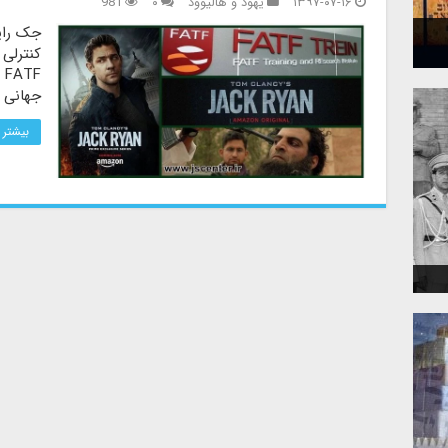
۱۳۹۷-۰۷-۱۶
یهود و هالیوود
۰
981
جک رایا
کنترلی 
F
جهانی ر
بیشتر 