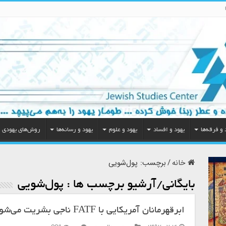
 و فرقه‌ها
یهود و افساد
یهود و علوم
یهود و رسانه‌ها
روش‌های یهودی
خانه
/
برچسب:
پول‌شویی
بایگانی/آرشیو برچسب ها :
پول‌شویی
ابرقهرمانان آمریکایی با FATF ناجی بشریت می‌شوند!