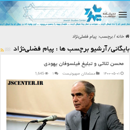
خانه
/
برچسب:
پیام فضلی‌نژاد
بایگانی/آرشیو برچسب ها :
پیام فضلی‌نژاد
محسن ثلاثی و تبلیغ فیلسوفان یهودی
۱۴۰۰-۰۵-۰۱
مسلمانان صهیونیست
۱
1,645