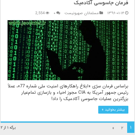
فرمان جاسوسی آکادمیک
۱۳۹۶-۰۱-۱۴
مسلمانان صهیونیست
۰
2,554
براساس فرمان سرّی «ابلاغ راهکارهای امنیت ملی شماره 77»، عملاً
رئیس جمهور آمریکا به CIA مجوز احیاء و بازسازی تمام‌عیار
بزرگترین عملیات جاسوسی آکادمیک را داد!
بیشتر بخوانید »
۱
»
۲
برگه ۱ از ۲