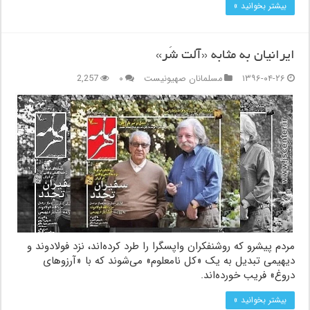
بیشتر بخوانید »
ایرانیان به مثابه «آلت شَر»
۱۳۹۶-۰۴-۲۶
مسلمانان صهیونیست
۰
2,257
مردم پیشرو که روشنفکران واپسگرا را طرد کرده‌اند، نزد فولادوند و
دیهیمی تبدیل به یک «کل نامعلوم» می‌شوند که با «آرزوهای
دروغ» فریب خورده‌اند.
بیشتر بخوانید »