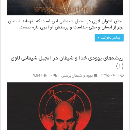
تلاش آنتوان لاوى در انجیل شیطانى این است که بفهماند شیطان
برتر از انسان و حتى خداست و پرستش او امرى تازه نیست.
بیشتر بخوانید »
ریشه‏‌هاى یهودى خدا و شیطان در انجیل شیطانى لاوى
(۱)
۱۳۹۵-۰۹-۲۲
یهود و شیطان‌پرستی
۰
9,847