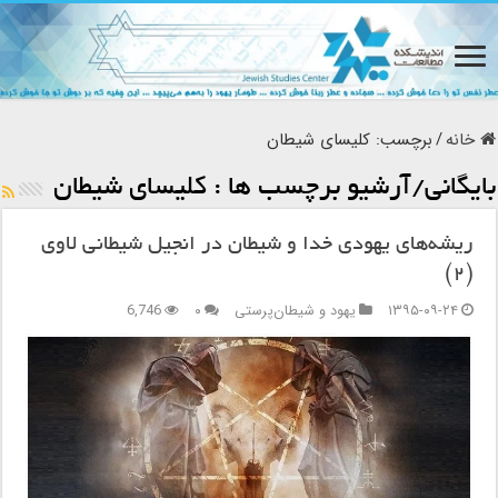
خانه
/
برچسب:
کلیساى شیطان
بایگانی/آرشیو برچسب ها :
کلیساى شیطان
ریشه‏‌هاى یهودى خدا و شیطان در انجیل شیطانى لاوى
(۲)
۱۳۹۵-۰۹-۲۴
یهود و شیطان‌پرستی
۰
6,746