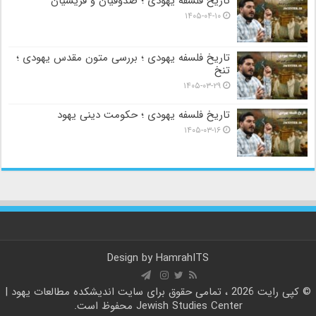
تاریخ فلسفه یهودی ؛ صدوقیان و فریسیان
۱۴۰۵-۰۴-۱۰
تاریخ فلسفه یهودی ؛ بررسی متون مقدس یهودی ؛
تنخ
۱۴۰۵-۰۳-۲۹
تاریخ فلسفه یهودی ؛ حکومت دینی یهود
۱۴۰۵-۰۳-۱۶
Design by
HamrahITS
© کپی رایت 2026 ، تمامی حقوق برای سایت
اندیشکده مطالعات یهود |
Jewish Studies Center
محفوظ است.