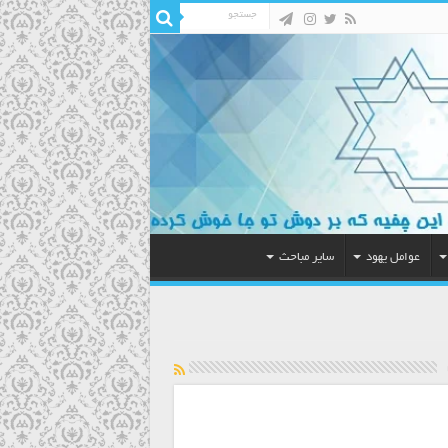
عوامل یهود
سایر مباحث