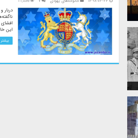
۱۳۹۸-۰۳-۲۳
خانواده‌های یهودی
۷
11,036
دربار و
ناگفته‌
افشای آ
این خان
بیشتر 