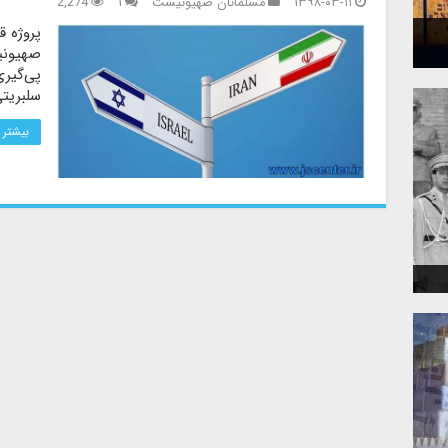
۱۳۹۸-۰۳-۱۱
مسلمانان صهیونیست
۱
2,274
پروژه ق
صهیونی
پی‌گیری
سلبریتی
بیشتر 