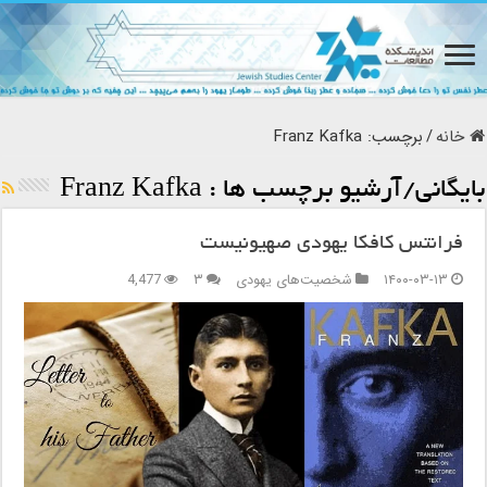
خانه
/
برچسب:
Franz Kafka
بایگانی/آرشیو برچسب ها :
Franz Kafka
فرانتس کافکا یهودی صهیونیست
۱۴۰۰-۰۳-۱۳
شخصیت‌های یهودی
۳
4,477