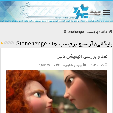
خانه
/
برچسب:
Stonehenge
بایگانی/آرشیو برچسب ها :
Stonehenge
نقد و بررسی انیمیشن دلیر
۱۴۰۳-۰۱-۰۹
یهود و هالیوود
۰
4,084