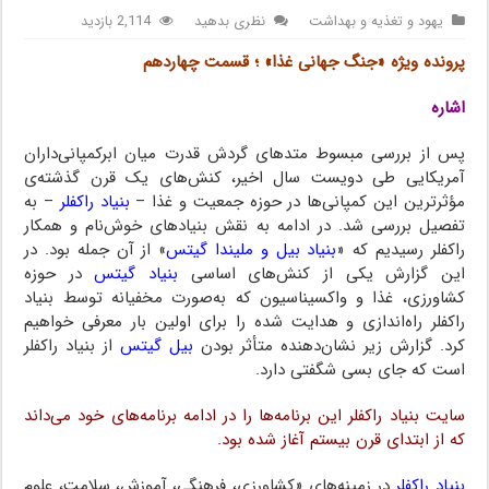
یهود و تغذیه و بهداشت
نظری بدهید
2,114 بازدید
پرونده ویژه «جنگ جهانی غذا» ؛ قسمت چهاردهم
گاوی
اشاره
پس از بررسی مبسوط متدهای گردش قدرت میان ابرکمپانی‌داران
آمریکایی طی دویست سال اخیر، کنش‌های یک قرن گذشته‌ی
مؤثرترین این کمپانی‌ها در حوزه جمعیت و غذا –
بنیاد راکفلر
– به
تفصیل بررسی شد. در ادامه به نقش بنیادهای خوش‌نام و همکار
راکفلر رسیدیم که «
بنیاد بیل و ملیندا گیتس
» از آن جمله بود. در
این گزارش یکی از کنش‌های اساسی
بنیاد گیتس
در حوزه
کشاورزی، غذا و واکسیناسیون که به‌صورت مخفیانه توسط بنیاد
راکفلر راه‌اندازی و هدایت شده را برای اولین بار معرفی خواهیم
کرد. گزارش زیر نشان‌دهنده متأثر بودن
بیل گیتس
از بنیاد راکفلر
است که جای بسی شگفتی دارد.
سایت بنیاد راکفلر این برنامه‌ها را در ادامه برنامه‌های خود می‌داند
که از ابتدای قرن بیستم آغاز شده بود.
بنیاد راکفلر
در زمینه‌های «کشاورزی، فرهنگی، آموزش،‌ سلامت، علوم