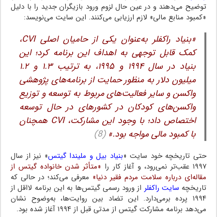
توضیح می‌دهند و در عین حال لزوم ورود بازیگران جدید را با دلیل
«کمبود منابع مالی» لازم ارزیابی می‌کنند. این سایت می‌نویسد:
«بنیاد راکفلر ‌به‌عنوان یکی از حامیان اصلی CVI،
کمک قابل توجهی به اهداف این برنامه کرد؛ این
بنیاد در سال ۱۹۹۴ و ۱۹۹۵، به ترتیب ۱.۳ و ۱.۲
میلیون دلار به منظور حمایت از برنامه‌های پژوهشی
واکسن و سایر فعالیت‌های مربوط به توسعه و توزیع
واکسن‌های کودکان در کشورهای در حال توسعه
اختصاص داد؛ با وجود این مشارکت، CVI همچنان
با کمبود مالی مواجه بود.»
(8)
حتی تاریخچه خود سایت «
بنیاد بیل و ملیندا گیتس
» نیز از سال
۱۹۹۷ عقب‌تر نمی‌رود، و آغاز کار را
«متأثر شدن خانواده گیتس از
مقاله‌ای درباره سلامت مردم فقیر دنیا»
معرفی می‌کند؛‌ در حالی که
تاریخچه
سایت راکفلر
از ورود رسمی گیتس‌ها به این برنامه لااقل از
۱۹۹۴ پرده بر‌می‌دارد. این تضاد بین روایت‌ها، به‌وضوح نشان
می‌دهد برنامه مشارکت گیتس از مدتی قبل از ۱۹۹۴ آغاز شده بود.