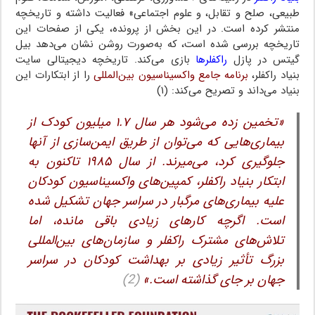
طبیعی، صلح و تقابل، و علوم اجتماعی» فعالیت داشته و تاریخچه
منتشر کرده است. در این بخش از پرونده، یکی از صفحات این
تاریخچه بررسی شده است، که به‌صورت روشن نشان می‌دهد بیل
گیتس در پازل
راکفلرها
بازی می‌کند. تاریخچه دیجیتالی سایت
بنیاد راکفلر،
برنامه جامع واکسیناسیون بین‌المللی
را از ابتکارات این
بنیاد می‌داند و تصریح می‌کند: (۱)
«تخمین زده می‌شود هر سال ۱.۷ میلیون کودک از
بیماری‌هایی که می‌توان از طریق ایمن‌سازی از آنها
جلوگیری کرد، می‌میرند. از سال ۱۹۸۵ تاکنون به
ابتکار بنیاد راکفلر، کمپین‌های واکسیناسیون کودکان
علیه بیماری‌های مرگبار در سراسر جهان تشکیل شده
است. اگرچه کارهای زیادی باقی مانده، اما
تلاش‌های مشترک راکفلر و سازمان‌های بین‌المللی
بزرگ تأثیر زیادی بر بهداشت کودکان در سراسر
جهان بر جای گذاشته است.»
(2)