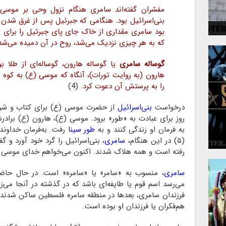
مفسّران گفته‌اند سامری هنگام نزول وحی بر موسی 
 و
بنی‌اسرائیل بود. هنگامی که جبرئیل پس از غرق شدن 
بود سامری مقداری از خاک جای پای جبرئیل را برای 
که به هر چیزی نزدیک می‌شد، روح در آن دمیده می‌شد
گوساله سامری
یا گوساله هارون، گوساله‌ای از طلا 
هارون (به روایت تورات)، آنگاه که موسی (ع) به کوه «
را به پرستش آن دعوت کرد.
(4)
درخواست
بنی‌اسرائیل
از حضرت موسی (ع) برای کتاب و ش
روز برای عبادت به «طور» برود. موسی (ع)، هارون (ع) برادر
به فرمان او زندگی کنند و به
طور سینا
رفت. به‌فرمان خداوند،
(۵) در این هنگام،
سامری
، بنی‌اسرائیل را گرد خود آورد و 
رفته است و همه هلاک شدند. اکنون می‌خواهم خدای موسی (ع)
سامری
، منسوب به «سامر» یا «سامره» است. در حال حاضر
می‌رسد اسم قوم یا طایفه‌ای باشد که در گذشته در آنجا می‌زی
فرزندان سامری، بعدها در منطقه سامره فلسطین ساکن شدند و
هم‌فکران یا فرزندان او بوده است.