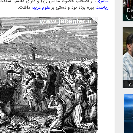
سامری
، از اصحاب حضرت موسی (ع) و دارای دانشی شگفت و 
ریاضت
بهره برده بود و دستی بر
علوم غریبه
داشت.
ر
د
Dead Islan
۶
ن