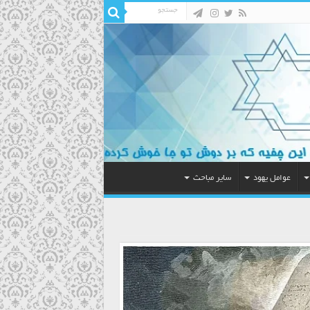
عوامل یهود
سایر مباحث