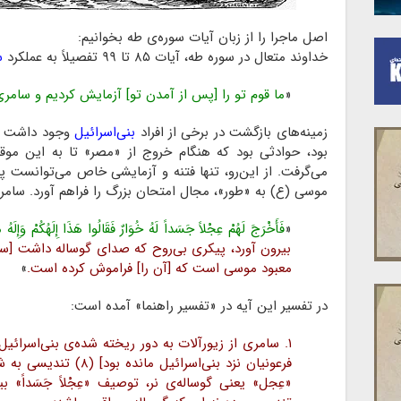
اصل ماجرا را از زبان آیات سوره‌ی طه بخوانیم:
خداوند متعال در سوره طه، آیات ۸۵ تا ۹۹ تفصیلاً به عملکرد
س
«
ما قوم تو را [پس از آمدن تو] آزمایش کردیم و سامری
زمینه‌های بازگشت در برخی از افراد
بنی‌اسرائیل
وجود داشت و 
بود، حوادثی بود که هنگام خروج از «مصر» تا به این موقعی
می‌گرفت. از این‌رو، تنها فتنه و آزمایشی خاص می‌توانست پرد
موسی (ع) به «طور»، مجال امتحان بزرگ را فراهم آورد. سامری
«
فَأَخْرَجَ لَهُمْ عِجْلاً جَسَداً لَهُ خُوَارٌ فَقَالُوا هَذَا إِلَهُکُمْ وَإِلَ
بیرون آورد، پیکری بی‌روح که صدای گوساله داشت [سا
معبود موسی است که [آن را] فراموش کرده است.
»
در تفسیر این آیه در «تفسیر راهنما» آمده است:
۱. سامری از زیورآلات به دور ریخته شده‌ی بنی‌اسرائیل 
فرعونیان نزد بنی‌اسرائیل
«عِجل» یعنی گوساله‌ی نر، توصیف «عِجْلاً جَسَداً»