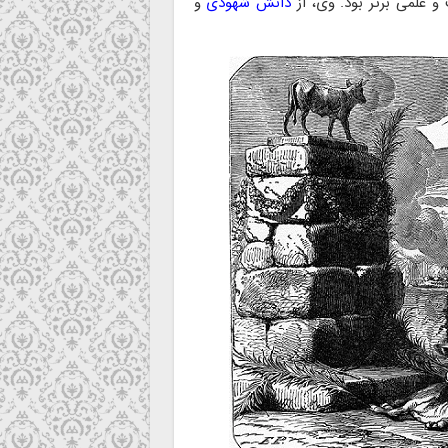
علمی برتر بود. وی، از
دانش شهودی
و