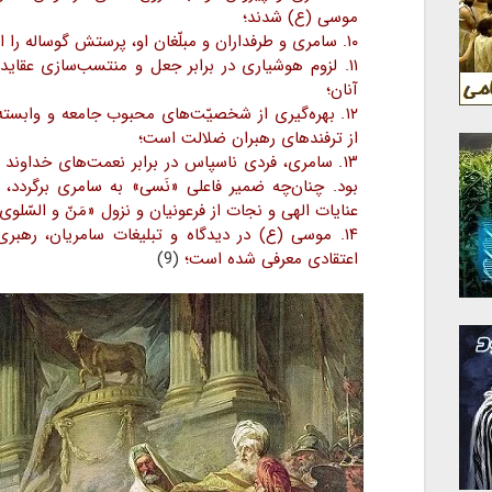
موسی (ع) شدند؛
۱۰. سامری و طرفداران و مبلّغان او، پرستش گوساله را از جمله عقاید موسی(ع) وانمود کردند؛
۱۱. لزوم هوشیاری در برابر جعل و منتسب‌سازی عقای
آنان؛
۱۲. بهره‌گیری از شخصیّت‌های محبوب جامعه و وابسته
از ترفندهای رهبران ضلالت است؛
۱۳. سامری، فردی ناسپاس در برابر نعمت‌های خداوند 
بود. چنان‌چه ضمیر فاعلی «نَسی» به سامری برگردد، م
عنایات الهی و نجات از فرعونیان و نزول «مَنّ و السّلوى
۱۴. موسی (ع) در دیدگاه و تبلیغات سامریان، رهبر
اعتقادی معرفی شده است؛
(9)