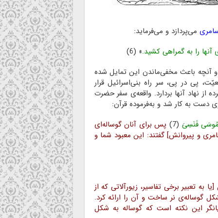
امری
می‌پردازد و می‌فرماید:
 آنها را به گمراهی کشید.
» (6)
آنچه باعث مخفی‌ماندن این تمایل شده
ّت، پی در پی، سر راه بنی‌اسرائیل قرار
ه از نهاد آنها بردارد. واقعه‌ی سفر حضرت
 دست به کار شد و به‌فرموده قرآن:
هُ مُوسَى فَنَسِیَ
(7)
پس برای آنان گوساله‌ای
مری و پیروانش] گفتند: این معبود شما و
[یا به تعبیر برخی تفاسیر، زیورآلاتی که از
 مانده بود] (۸) تندیسی به شکل گوساله‌ی نر ساخت و آن را ارائه کرد.
 بیانگر این نکته است که گوساله به شکل