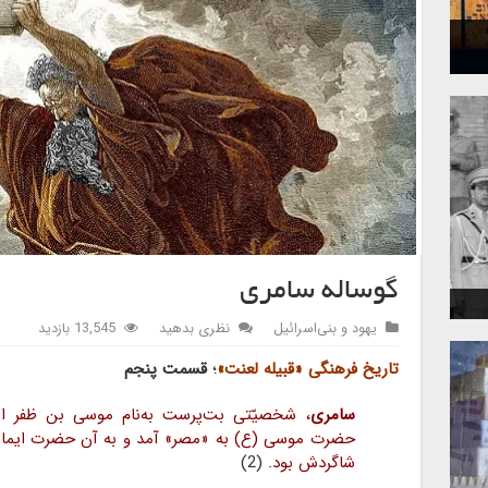
گوساله سامری
یهود و بنی‌اسرائیل
نظری بدهید
13,545 بازدید
تاریخ فرهنگی «قبیله لعنت»
؛
قسمت پنجم
گوساله سامری
سامری
، شخصیّتی بت‌پرست به‌نام موسی بن ظفر از 
حضرت موسی (ع) به «مصر» آمد و به آن حضرت ایمان
شاگردش بود.
(2)