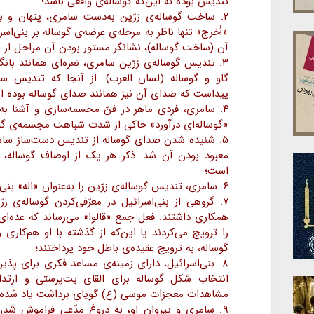
تندیس بوده نه این‌که گوساله‌ی واقعی باشد؛
۲. ساخت گوساله‌ی زرّین به‌دست سامری، پنهان و ب
«أخرج» تنها ناظر به مرحله‌ی عرضه‌ی گوساله بر بنی‌
آن (ساخت گوساله)، نشانگر مستور بودن آن مراحل از 
۳. تندیس گوساله‌ی زرّین سامری، نعره‌ای همانند با
گاو و گوساله (لسان العرب). از آنجا که تندیس س
پیداست که صدای آن نیز همانند صدای گوساله بوده 
۴. سامری، فردی ماهر در فنّ مجسمه‌سازی و آشنا به
«گوساله‌ای درآورد» حاکی از شدت شباهت مجسمه‌ی گ
۵. شنیده شدن صدای گوساله از تندیس دست‌ساز سامری،
معبود بودن آن شد. ذکر هر یک از اوصاف گوساله، ن
است؛
۶. سامری، تندیس گوساله‌ی زرّین را به‌عنوان «اله» بنی‌اسرائیل و موسی(ع) معرفی کرد؛
۷. گروهی از بنی‌اسرائیل در معرّفی‌کردن گوساله‌ی ز
همکاری داشتند. فعل جمع «قالوا» می‌رساند که عده‌ا
را ترویج می‌کردند یا این‌که از گذشته با او هم‌کاری
گوساله، به ترویج عقیده‌ی باطل خود پرداختند؛
۸. بنی‌اسرائیل، دارای زمینه‌ی مساعد فکری برای پذی
انتخاب شکل گوساله برای القای بت‌پرستی و ارتد
مشاهدات معجزات موسی (ع) گویای برداشت یاد شده
۹. سامری و پیروان او، به دروغ مدّعی فراموش شدن م