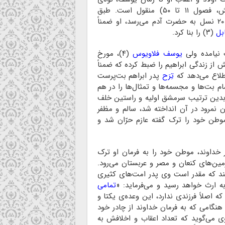
(سفر پیدایش، فصول ۱۱ تا ۵۰) منقول است. طبق
شجره‌نامه‌ی مندرج در سِفر پیدایش، نسب ابراهیم پس از ۲۰ نسل به حضرت آدم می‌رسد، او ضمناً
بل
(۳) را بنا کرد.
ت نیامده ولی
یوسف فلاویوس
(۴)، مورخ
م «اعصار قدیمه» (۵) این بخش از زندگی ابراهیم را ضبط کرده که ضمناً
طلاع می‌دهد که
تِرَح
پدر ابراهم بت‌پرست
مام بت‌ها و مجسمه‌ها و تمثال‌ها را در هم
دین ترتیب سرمشق اولیه و راستین خلف
 نمرود در آن انداخته شد، سالم و مظفر
 موطن خود را ترک گفته عازم حرّان شد و
داوند، موطن خود را به فرمان او ترک
مین‌های کنعان و مصر و عربستان می‌رود.
‌کند که مقدر است وی پدر امت‌های کثیری
به ارث خواهد رسید و می‌فرماید: «
تمامی
اهیم که اصلاً فرزندی ندارد، این وعده‌ی یکتا و
 و هنگامی که به فرمان خداوند از چادر خود
وی می‌گوید که تعداد اعقاب و اخلافش به