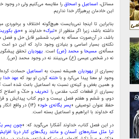
مسائل،
اسماعیل
و
اسحاق
را مقایسه می‌کنیم ولی در وجود 
این خادمان پرهیزگار خدا نداریم.
بنابراین تا اینجا نمی‌بایست هیچ‌گونه اختلاف و برخوردی 
داشته باشد، زیرا اگر منظور از «
تبرک
» خداوند و «
حق بکوریت
باشد، در آن‌صورت مسأله به ضرب شمشیر قابل حل و فصل می
نکته‌ی بسیار اساسی و بنیادی وجود دارد که این دو امت هم
مسأله‌ی
مسیحا
و
محمد (ص)
است.
یهودیان
تحقق پیشگویی
نه در شخص عیسی (ع) می‌بینند نه در وجود محمد (ص).
بسیاری از
یهودیان
همیشه نسبت به
اسماعیل
حسادت کرده‌اند
وجود او معنا پیدا می‌کرد و با
ختنه
کردن او بود که
عهد خدا
با
و همین بغض و کینه‌ی نسبت به اسماعیل باعث شده است که
بسیاری از قطعات کتب مقدس را
تحریف
و حکّ و اصلاح کر
دوم، و ششم و هفتم فصل بیست و دوم کتاب پیدایش و قرار
حفظ عنوان توصیفی «
پسر یگانه‌ی خود
» (۱۴) در واقع ا
که خداوند با ابراهیم و اسماعیل بسته است.
در این فصل کتاب، خداوند آشکارا می‌گوید که: «
چون پسر یگا
ترا مثل ستاره‌های آسمان و مانند ریگ‌های کنار دریا افزایش
«تکثیر» عیناً تکرار کلمه‌ای است که فرشته‌ی خداوند در بیاب