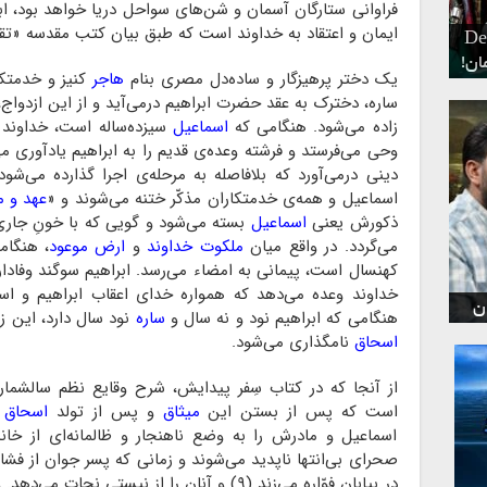
فراوانی ستارگان آسمان و شن‌های سواحل دریا خواهد بود، ابراه
ایمان و اعتقاد به خداوند است که طبق بیان کتب مقدسه «تق
ر
د
Dead Islan
۶
یک دختر پرهیزگار و ساده‌دل مصری بنام
هاجر
کنیز و خدمتک
ساره، دخترک به عقد حضرت ابراهیم درمی‌آید و از این ازدوا
زاده می‌شود. هنگامی که
اسماعیل
سیزده‌ساله است، خداوند ب
وحی می‌فرستد و فرشته وعده‌ی قدیم را به ابراهیم یادآوری م
دینی درمی‌آورد که بلافاصله به مرحله‌ی اجرا گذارده می‌ش
اسماعیل و همه‌ی خدمتکاران مذکّر ختنه می‌شوند و «
عهد و م
ذکورش یعنی
اسماعیل
بسته می‌شود و گویی که با خونِ جاری
می‌گردد. در واقع میان
ملکوت خداوند
و
ارض موعود
، هنگا
کهنسال است، پیمانی به امضاء می‌رسد. ابراهیم سوگند وفادا
خداوند وعده می‌دهد که همواره خدای اعقاب ابراهیم و اسما
ن
هنگامی که ابراهیم نود و نه سال و
ساره
نود سال دارد، این زن
اسحاق
نامگذاری می‌شود.
از آنجا که در کتاب سِفر پیدایش، شرح وقایع نظم سالشما
است که پس از بستن این
میثاق
و پس از تولد
اسحاق
(۸)، حضرت 
اسماعیل و مادرش را به وضع ناهنجار و ظالمانه‌ای از خانه
صحرای بی‌انتها ناپدید می‌شوند و زمانی که پسر جوان از فش
در بیابان فوّاره می‌زند (۹) و آنان را از نیستی نجات می‌دهد. و آن‌گاه کتاب سِفر پیدایش ناگهان درباره‌ی