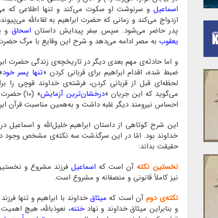
اسماعیل
و سرنوشت او سکوت می‌کند و تنها اطلاعی که 
ازدواج می‌کند و زمانی که حضرت ابراهیم به لقاء‌الله می‌پیوند
پدر حاضر می‌شود. سپس سِفر پیدایش داستان
اسحاق
و پس
یعقوب
به مصر ادامه می‌دهد و شرح این وقایع با مرگ حضر
ضبط شده، اقدام ابراهیم برای قربانی کردن «
تنها پسر خود
»
لحظه‌ای قبل از قربانی کردن، فرشته‌ی خداوند قوچی را برا
می‌گوید که این جریان «
درخشان‌ترین آزمایش
» (۱۰) حض
احساس نیرومند دیگر غلبه داشت و به‌همین مناسبت قرآن ابرا
این شرح کوتاهی از داستان ابراهیم خلیل‌الله و اسماعیل درب
خداوند بود. امّا در این سرگذشت سه نکته‌ی مشخص وجود دارد
حقیقت بداند:
نخستین نکته
آن است که
اسماعیل
فرزند مشروع و نخستینِ
نیز کاملاً قانونی و منصفانه و مشروع است.
نکته‌ی دوم
آن است که
میثاق
خداوند با ابراهیم و تنها فرزند
و بنابراین میثاق خداوند و نهاد
ختنه
، نعوذبالله، هیچ اهمیت