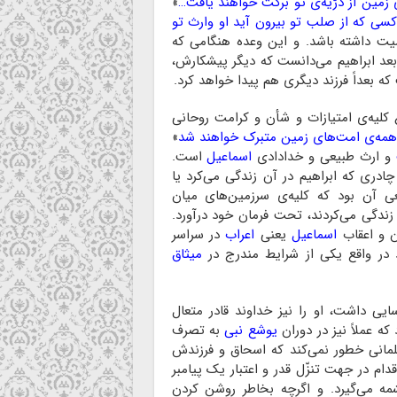
 زمین از ذرّیه‌ی تو برکت خواهند یافت…
»
سی که از صلب تو بیرون آید او وارث تو
۱، آیه‌ی ۴) ارزش و اهمیت داشته باشد. و این وعده هنگامی که
بعد ابراهیم می‌دانست که دیگر پیشکارش،
لیه‌ی امتیازات و شأن و کرامت روحانی
 همه‌ی امت‌های زمین متبرک خواهند شد
»
و ارث طبیعی و خدادادی
اسماعیل
است.
ادری که ابراهیم در آن زندگی می‌کرد یا
عی آن بود که کلیه‌ی سرزمین‌های میان
اً ۱۰ امت مختلف زندگی می‌کردند، تحت فرمان خود درآورد.
اسماعیل
یعنی
اعراب
در سراسر
د در واقع یکی از شرایط مندرج در
میثاق
ایی داشت، او را نیز خداوند قادر متعال
 که عملاً نیز در دوران
یوشع ‌نبی
به تصرف
لمانی خطور نمی‌کند که اسحاق و فرزندش
اقدام در جهت تنزّل قدر و اعتبار یک پیامبر
 می‌گیرد. و اگرچه بخاطر روشن کردن