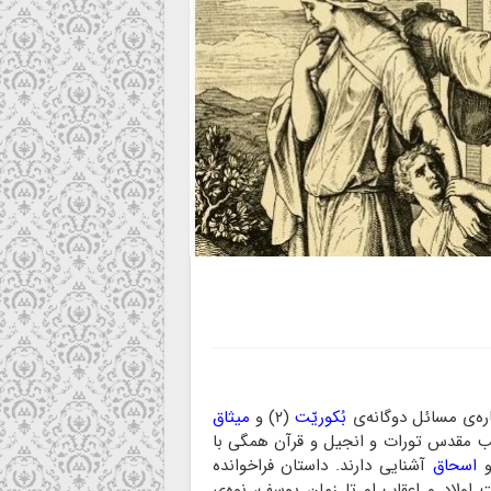
 خداوند
بُکوریّت
(۲) و
میثاق
تب مقدس تورات و انجیل و قرآن همگی با
اسحاق
آشنایی دارند. داستان فراخوانده‌
اولاد و اعقاب او تا زمان یوسف، نوه‌ی