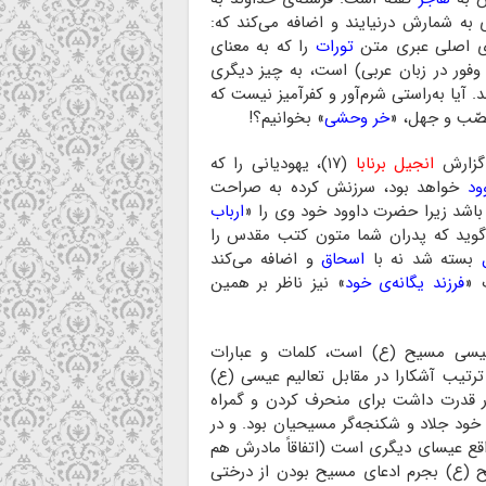
ی به شمارش درنیایند و اضافه می‌کند که:
تورات
را که به معنای
 وفور در زبان عربی) است، به چیز دیگری
ند. آیا به‌راستی شرم‌آور و کفرآمیز نیست که
عصّب و جهل، «
خر وحشی
» بخوانیم؟!
گزارش
انجیل برنابا
(۱۷)، یهودیانی را که
ود
خواهد بود، سرزنش کرده به صراحت
د باشد زیرا حضرت داوود خود وی را «
ارباب
می‌گوید که پدران شما متون کتب مقدس را
بسته شد نه با
اسحاق
و اضافه می‌کند
 «
فرزند یگانه‌ی خود
» نیز ناظر بر همین
عیسی مسیح (ع) است، کلمات و عبارات
جر و اسماعیل بکار می‌برد (۱۹) و بدین ترتیب آشکارا در مقابل تعالیم عیسی (ع)
قدرت داشت برای منحرف کردن و گمراه
ود جلاد و شکنجه‌گر مسیحیان بود. و در
ع عیسای دیگری است (اتفاقاً مادرش هم
 (ع) بجرم ادعای مسیح بودن از درختی