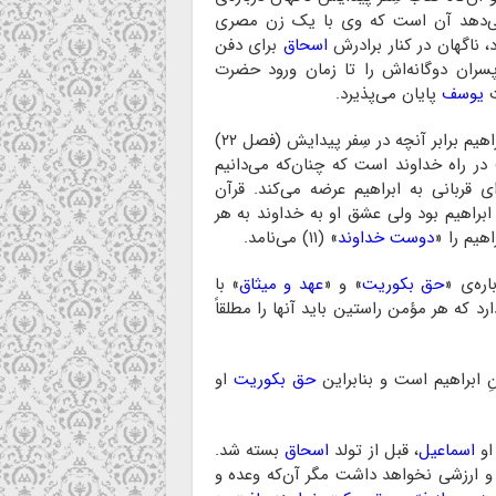
می‌دهد آن است که وی با یک زن مصری
د، ناگهان در کنار برادرش
اسحاق
برای دفن
ران دوگانه‌اش را تا زمان ورود حضرت
ت
یوسف
پایان می‌پذیرد.
و اما حادثه‌ی مهم بعدی دیگر در تاریخچه‌ی زندگی حضرت ابراهیم برابر آنچه در سِفر پیدایش (فصل ۲۲)
 در راه خداوند است که چنان‌که می‌دانیم
ی قربانی به ابراهیم عرضه می‌کند. قرآن
رت ابراهیم بود ولی عشق او به خداوند به هر
هیم را «
دوست خداوند
» (۱۱) می‌نامد.
اره‌ی «
حق بکوریت
» و «
عهد و میثاق
» با
 که هر مؤمن راستین باید آنها را مطلقاً
 ابراهیم است و بنابراین
حق بکوریت
او
 او
اسماعیل
، قبل از تولد
اسحاق
بسته شد.
 و ارزشی نخواهد داشت مگر آن‌که وعده و