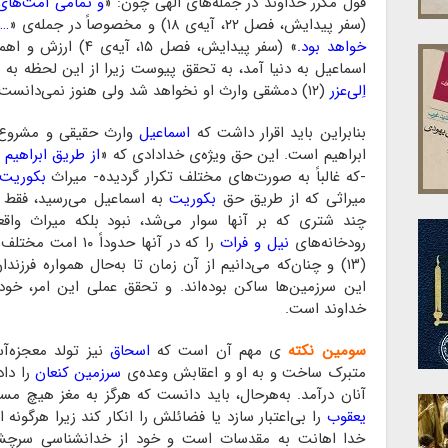
قول مکرر خداوند در جمله‌های الهی چون: «
و تمامی اُمت‌های
(سفر پیدایش، فصل ۲۲، آیه‌ی ۱۸) و مخصوصاً در جمله‌ی «
…ک
خواهد بود.
» (سفر پیدایش، فصل ۵
اسماعیل به دنیا آمد، به تحقق پیوست زیرا از این لحظه به 
اِلی‌عزر
(۱۲) دمشقی وارث او نخواهد شد ولی هنوز نمی‌دانست که بعداً فرزند دیگری هم پیدا خواهد کرد.
بنابراین باید اقرار داشت که
اسماعیل
وارث حقیقی و مشروع ک
ابراهیم است. این حق ویژه‌ی خدادادی که «
از طریق ابراهیم
-که غالباً به صورت‌های مختلف تکرار گردیده- میراث
بکوریت
میراثی که از طریق حق
بکوریت
به اسماعیل می‌رسید، فقط چ
چند شتری که بر آنها سوار می‌شد، نبود بلکه میراث واق
رودخانه‌های
نیل و فرات
را که در آنها حدود
(۱۳) و چنان‌که می‌دانیم از آن زمان تا به‌حال همواره فرزندان و اعقاب
این سرزمین‌ها ساکن بوده‌اند. و تحقق عملی این امر، خو
خداوند است.
سومین نکته
ی مهم آن است که
اسحاق
نیز تولد معجزه‌آس
متبرک ساخت و به او و اعقابش وعده‌ی
سرزمین کنعان
را داد
آنان درآمد. به‌هرحال، باید دانست که هرگز به مغز هیچ مس
یعقوب
را بی‌‌اعتبار سازد یا فضائلش را انکار کند زیرا هرگونه 
خدا اهانت به مقدسات است و خود از خدانشناسی سرچشمه