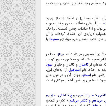
خود احساسی جز احترام و تقدیس نسبت به
میان اعقاب اسماعیل و اخلاف اسحاق وجود
» صرفاً برخی متعلّقات مادی و قدرت بوده
‌بود. و اما حقیقت چنین نیست زیرا یک
واره درباره‌ی آن اختلاف کرده‌اند و آن
‌های کتب مقدس خود درباره‌ی
مسیحا
را
! زیرا به‌خوبی می‌دانند که
میثاق
خدا در
 ابراهیم بسته شد و به خون ممهور گردید.
 عده‌ای از
کاهنان
و کاتبان و فقهای
یهود
ده‌اند! حذف نام
اسماعیل
از آیه‌های اول،
دادن نام
اسحاق
بجای آن و در عین حال
نکار وجود اسماعیل و نقض آشکار میثاقی است
نه‌ی خود را از من دریغ نداشتی… ذرّیه‌ی
 می‌دهم و تکثیر می‌کنم.
» (۱۵) و کلمه‌ی
ان به
هاجر
گفته است. فرشته‌ی خداوند به