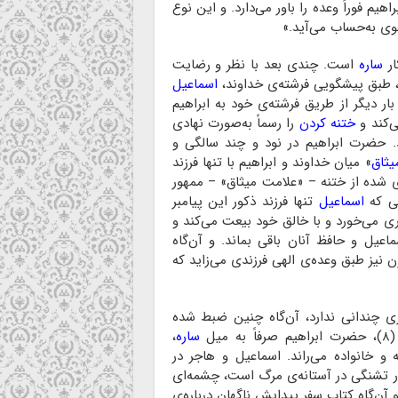
یم فوراً وعده را باور می‌دارد. و این نوع
وی به‌حساب می‌آید.»
ار
ساره
است. چندی بعد با نظر و رضایت
ج، طبق پیشگویی فرشته‌ی خداوند،
اسماعیل
ار دیگر از طریق فرشته‌ی خود به ابراهیم
ی‌کند و
ختنه کردن
را رسماً به‌صورت نهادی
ود. حضرت ابراهیم در نود و چند سالگی و
یثاق
» میان خداوند و ابراهیم با تنها فرزند
 شده از ختنه – «علامت میثاق» – ممهور
می که
اسماعیل
تنها فرزند ذکور این پیامبر
ری می‌خورد و با خالق خود بیعت می‌کند و
عیل و حافظ آنان باقی بماند. و آن‌گاه
 نیز طبق وعده‌ی الهی فرزندی می‌زاید که
ری چندانی ندارد، آن‌گاه چنین ضبط شده
ابراهیم صرفاً به میل
ساره
،
 و خانواده می‌راند. اسماعیل و هاجر در
ار تشنگی در آستانه‌ی مرگ است، چشمه‌ای