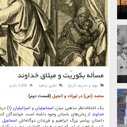
مسأله بکوریّت و میثاق خداوند
یهود و تحریف تاریخ
نظری بدهید
2,266 بازدید
محمد (ص) در تورات و انجیل
(قسمت دوم)
بکوریّت و میثاق
یک اختلاف‌نظر مذهبی میان
اسماعیلیان
و
اسرائیلیان
(۱) درباره‌ی مسائل دوگانه‌ی
خداوند
از زمان‌های باستان وجود داشته است. خوانندگان ک
داستان پیامبر بزرگ ابراهیم و فرزندان دوگانه‌اش
اسماعیل
و
شدن ابراهیم از اور که تحت فرمان کلدانیان بود و سرگذشت 