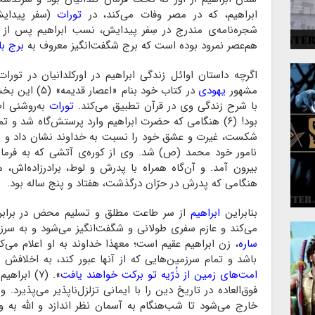
ابراهیم، که در مصر وفات می‌کند، در
تورات
 و
هم‌عصر نمرود بوده است که برج شگفت‌انگیز معروف به
برج با
اگرچه داستان اوائل زندگی ابراهیم در اورکلدانیان در تورا
مشهور
یهودی
در کتاب خود بنا
با شرح زندگی وی در قرآن تطبیق می‌کند.
تورات
به‌روشنی ا
بود! (۶) هنگامی که حضرت ابراهیم وارد پرستش‌گاه شد و ت
شکست، غیرت و عشق خود را نسبت به خداوند نشان داد و ب
نامور خود محمد (ص) شد. وی از کوره‌ی آتشی که به فرمان
بیرون آمد. و آن‌گاه همراه با پدرش و لوط، برادرزاده‌اش،
هنگامی که پدرش در حرّان درگذشت، هفتاد و پنج ساله بود.
بنابراین
ابراهیم
از سر طاعت مطلق و تسلیم محض در برابر خ
می‌کند و عازم سفری طولانی و شگفت‌انگیز می‌شود و به سرز
ساره
، زن ابراهیم عقیم است؛ معهذا خداوند به او اعلام می
باشد و تمام سرزمین‌هایی که از آنها عبور کند، به اخلافش 
امت‌های زمین از ذُرّیه تو برکت خواهند یافت
». (۷) ابر
فوق‌العاده در تاریخ دین را با ایمانی تزلزل‌ناپذیر می‌پذیرد.
خارج می‌شود تا شب‌هنگام به آسمان نظر اندازد و الله به 