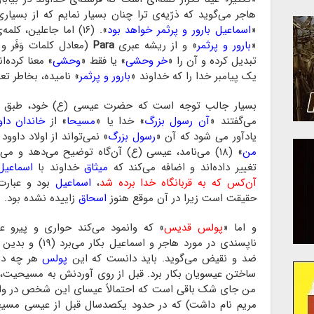
هاجر می‌گوید که ذرّیه‌ی ترا چنان بسیار نمایم که از بسیار
«
اسماعیل بارور و پرثمر خواهد بود
». (۱۶) اما جاعلین، کلمه‌ی اصلی عبری متن
«
بارور و پرثمر
» و از ریشه عبری
Para
(معادل کلمات وَفَر و
تبدیل کرده و آن را «
خر وحشی
» یا فقط «
وحشی
» معنا کرده‌ا
یک پیامبر خدا را که خداوند «
بارور و پرثمر
» نامیده، بخاطر ت
بسیار جالب توجه است که حضرت عیسی (ع) خود، طبق 
می‌گفتند «
آن رسول بزرگ
» خدا یا «
مسیحا
» از
خاندان داو
یادآور می شود که آن «
رسول بزرگ
» نمی‌تواند از اولاد داوو
من
» (۱۸) می‌نامد، عیسی (ع) آن‌گاه توضیح می‌دهد و 
تغییر داده‌اند و اضافه می‌کند که
میثاق
خداوند با
اسماعیل
آن‌کس که به قربانگاه خدا برده شد
،
اسماعیل
بود و عبارت
حقیقت است زیرا در آن موقع هنوز
اسحاق
زاییده نشده بود.
و اما «
پولس قدیس
» که وانمود می‌کند حواری و پیرو 
ناپسندی در مورد ها
ضد و نقیض می‌گوید. باید دانست که این
پولس
هر چه در 
ساختن عیسویان بکار برد. قبل از روی آوردنش به مسیحیت، خ
من جای شک باقی است که احتمالاً عیسای این شخص در واق
مریم نام داشت) که در حدود یکصدسال قبل از عیسی مسیح