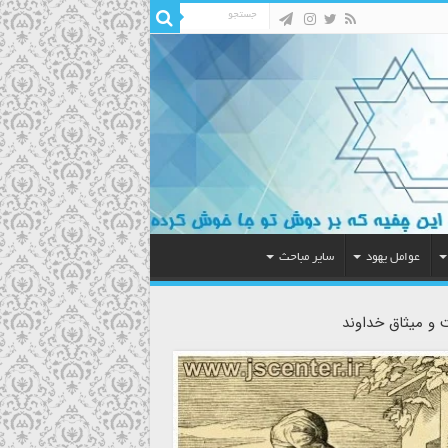
عوامل یهود
سایر مباحث
ت و میثاق خداوند