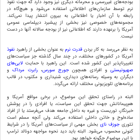
بودجه‌های غیررسمی و محرمانه دیگری نیز وجود دارد که جهت نفوذ
نرم توسط سازمان‌های اطلاعاتی استفاده می‌شود و هیچ‌گاه در
رابطه با آن اخبار یا اطلاعاتی به بیرون انتشار پیدا نمی‌کند.
مجموعه‌های خصوصی نیز بخشی از پیشبرد دیپلماسی عمومی
آمریکا را برعهده دارند که اطلاعاتی نیز از بودجه سالانه آنها در دست
نیست.
به نظر می‌رسد به کار بردن
قدرت نرم
به عنوان بخشی از راهبرد
نفوذ
آمریکا در کشورهای مختلف، در چند سال گذشته جز سیاست‌های
تغییرناپذیر این کشور شده است. این راهبرد با حمایت
لابی‌های
صهیونیستی
و افرادی همچون
جورج سورس
،
رابرت مرداک
و
دیگران به وسیله رسانه‌های دیداری، شنیداری و مکتوب در قالب
برنامه‌های تلویزیونی مختلف ارائه می‌گردد.
البته در راستای تحقق این موضوع، در برخی مواقع آمریکا و
هم‌پیمانانش جهت تحقق این سیاست، یا افرادی را در پوشش
خبرنگار، توریست و غیره به داخل جامعه هدف می‌فرستد یا از افراد
ساده‌لوح و خائن داخلی استفاده می‌کند ولی آنچه مسلم است
تئوری
جوزف نای
بخش مهمی از سیاست‌های آمریکا را در شرایط
کنونی محسوب می‌شود. البته باید دید نحوه مواجهه دونالد ترامپ
با این موضوع چگونه خواهد بود.