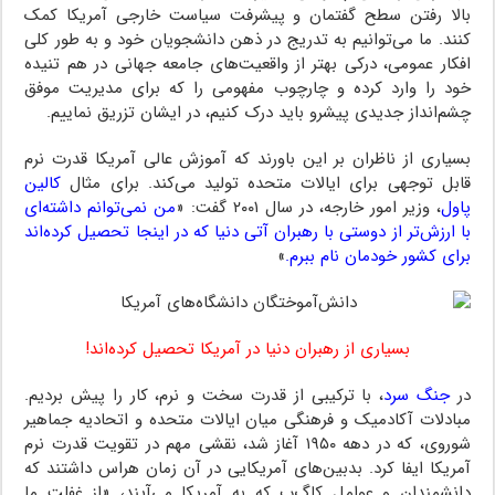
بالا رفتن سطح گفتمان و پیشرفت سیاست خارجی آمریکا کمک
کنند. ما می‌توانیم به تدریج در ذهن دانشجویان خود و به طور کلی
افکار عمومی، درکی بهتر از واقعیت‌های جامعه جهانی در هم تنیده
خود را وارد کرده و چارچوب مفهومی را که برای مدیریت موفق
چشم‌انداز جدیدی پیشرو باید درک کنیم، در ایشان تزریق نماییم.
بسیاری از ناظران بر این باورند که آموزش عالی آمریکا قدرت نرم
قابل توجهی برای ایالات متحده تولید می‌کند. برای مثال
کالین
پاول
، وزیر امور خارجه، در سال ۲۰۰۱ گفت: «
من نمی‌توانم داشته‌ای
با ارزش‌تر از دوستی با رهبران آتی دنیا که در اینجا تحصیل کرده‌اند
برای کشور خودمان نام ببرم.
»
بسیاری از رهبران دنیا در آمریکا تحصیل کرده‌اند!
در
جنگ سرد
، با ترکیبی از قدرت سخت و نرم، کار را پیش بردیم.
مبادلات آکادمیک و فرهنگی میان ایالات متحده و اتحادیه جماهیر
شوروی، که در دهه ۱۹۵۰ آغاز شد، نقشی مهم در تقویت قدرت نرم
آمریکا ایفا کرد. بدبین‌های آمریکایی در آن زمان هراس داشتند که
دانشمندان و عوامل کا‌گ‌ب که به آمریکا می‌آیند، «از غفلت ما