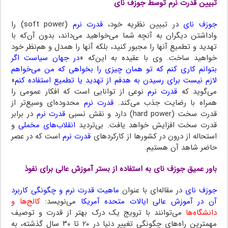
تبیین قدرت نرم توسط جوزف نای
جوزف نای
در تبیین نظریه خود،
قدرت نرم
(soft power) را
واداشتن دیگران به آنچه شما می‌خواهید می‌داند، بدون آن‌که با
تهدید و تطمیع آنها را مجبور کنید، بلکه آنها را همدل و هم‌نظر خود
خواهید ساخت. وی با عقیده به این‌که «
در جهان سیاست اگر
بتوانم کاری کنم که تو همان چیزی را بخواهی که من می‌خواهم
لازم نیست برای رسیدن به هدفم از تهدید یا تطمیع استفاده کنم
»
می‌گوید که
قدرت نرم
نوعی از توانایی است که افکار عمومی را
همراه با رضایت جذب می‌کند.
قدرت نرم
محدوده‌ای وسیع‌تر از
قدرت سخت (hard power) دارد و نقش نسبی
قدرت نرم
در برابر
قدرت سخت افزایش خواهد یافت. بی‌تردید
انقلاب‌های مخملی
و
استحاله از درون در کشورها از کارکردهای
قدرت نرم
است که در عصر
حاضر شاهد آن هستیم.
باور عمیق جوزف نای به استفاده از بستر آموزش عالی برای نفوذ
جوزف نای
در مقاله‌ای با عنوان
ماهیت قدرت نرم و چگونگی کاربرد
آن در آموزش عالی ایالات متحده آمریکا
می‌نویسد:
کالج‌ها و
دانشگاه‌ها
می‌توانند با ترویج یک درک بهتر از قدرت و توصیف
مهمترین راه‌های چگونگی تغییر دنیا در ۲۰ تا ۳۰ سال گذشته، به