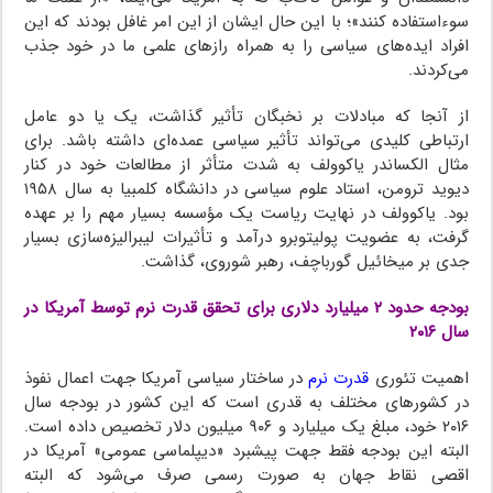
سوءاستفاده کنند»؛ با این حال ایشان از این امر غافل بودند که این
افراد ایده‌های سیاسی را به همراه رازهای علمی ما در خود جذب
می‌کردند.
از آنجا که مبادلات بر نخبگان تأثیر گذاشت، یک یا دو عامل
ارتباطی کلیدی می‌تواند تأثیر سیاسی عمده‌ای داشته باشد. برای
مثال الکساندر یاکوولف به شدت متأثر از مطالعات خود در کنار
دیوید ترومن، استاد علوم سیاسی در دانشگاه کلمبیا به سال ۱۹۵۸
بود. یاکوولف در نهایت ریاست یک مؤسسه بسیار مهم را بر عهده
گرفت، به عضویت پولیتوبرو درآمد و تأثیرات لیبرالیزه‌سازی بسیار
جدی بر میخائیل گورباچف، رهبر شوروی، گذاشت.
بودجه حدود ۲ میلیارد دلاری برای تحقق قدرت نرم توسط آمریکا در
سال ۲۰۱۶
اهمیت تئوری
قدرت نرم
در ساختار سیاسی آمریکا جهت اعمال نفوذ
در کشورهای مختلف به قدری است که این کشور در بودجه سال
۲۰۱۶ خود، مبلغ یک میلیارد و ۹۰۶ میلیون دلار تخصیص داده است.
البته این بودجه فقط جهت پیشبرد «دیپلماسی عمومی» آمریکا در
اقصی نقاط جهان به صورت رسمی صرف می‌شود که البته