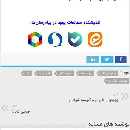
…..
اندیشکده مطالعات یهود در پیام‌رسان‌ها:
…
…
…
Tags
آموزش عالی
پروژه نفوذ
جوزف نای
قدرت نرم
نفوذ
یهودی اشکنازی
قبل
یهودیان خزری و کنیسه شیطان
بعد
قیچی کابالا
نوشته های مشابه