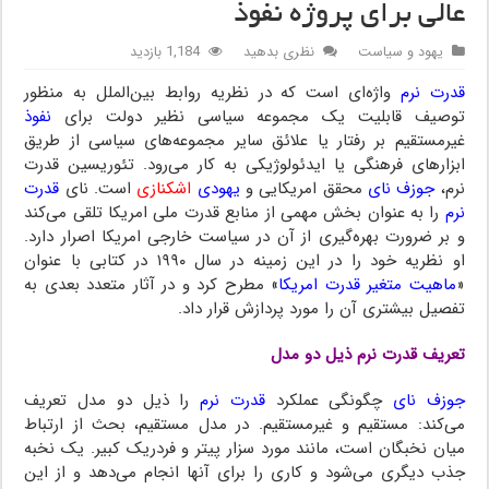
عالی برای پروژه نفوذ
یهود و سیاست
نظری بدهید
1,184 بازدید
قدرت نرم
واژه‌ای است که در نظریه روابط بین‌الملل به منظور
توصیف قابلیت یک مجموعه سیاسی نظیر دولت برای
نفوذ
غیرمستقیم بر رفتار یا علائق سایر مجموعه‌های سیاسی از طریق
ابزارهای فرهنگی یا ایدئولوژیکی به کار می‌رود. تئوریسین قدرت
نرم،
جوزف نای
محقق امریکایی و
یهودی
اشکنازی
است. نای
قدرت
نرم
را به عنوان بخش مهمی از منابع قدرت ملی امریکا تلقی می‌کند
و بر ضرورت بهره‌گیری از آن در سیاست خارجی امریکا اصرار دارد.
او نظریه خود را در این زمینه در سال ۱۹۹۰ در کتابی با عنوان
«
ماهیت متغیر قدرت امریکا
» مطرح کرد و در آثار متعدد بعدی به
تفصیل بیشتری آن را مورد پردازش قرار داد.
تعریف قدرت نرم ذیل دو مدل
جوزف نای
چگونگی عملکرد
قدرت نرم
را ذیل دو مدل تعریف
می‌کند: مستقیم و غیرمستقیم. در مدل مستقیم، بحث از ارتباط
میان نخبگان است، مانند مورد سزار پیتر و فردریک کبیر. یک نخبه
جذب دیگری می‌شود و کاری را برای آنها انجام می‌دهد و از این