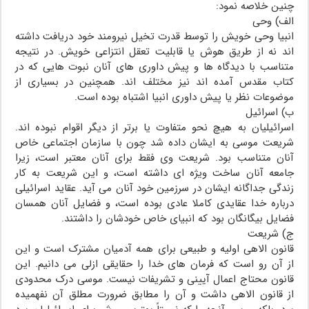
چنین خلاصه نمود:
الف) وحى
انبیا وحى خویش را توسط قدرت تخیل نیرومند خود دریافت داشته
اند نه از طریق هوش یا قابلیت تعقل انتزاعى خویش. در نتیجه
متناسب با دیدگاه ها و پیش داورى هاى آنان نبوت هایى که در
کتاب مقدس آمده اند نیز مختلف اند. همچنین در بسیارى از
موضوعات نظر یا پیش داورى انبیا اشتباه بوده است.
ب) اسرائیل
اسرائیلیان به هیچ نحو متفاوت یا برتر از دیگر اقوام نبوده اند.
شریعت موسى به ایشان داده شد چون با سازمان اجتماعى خاص
آنان متناسب بود. شریعت وى فقط براى آنان معتبر است، زیرا
جامعه آنان ساخت ویژه اى داشته است، و این شریعت به کار
زندگى جداگانه ایشان در سرزمین خود آنان مى آید. عقاید اسرائیلى
درباره خدا عقایدى کاملا عادى بوده است، و فضایل آنان همسان
فضایل بیگانگان بود که انبیاى خاص خودشان را داشتند.
ج) شریعت
قانون الاهى اولیه و طبیعى براى همه آدمیان مشترک است و این
از آن رو است که فرمان هاى خدا را حقایقى ازلى مى دانیم. این
قانون محتاج اعمال آیینى و تشریفات نیست. موسى درک محدودى
از قانون الاهى داشت و آن را مطابق ضرورت مطلق آن نفهمیده