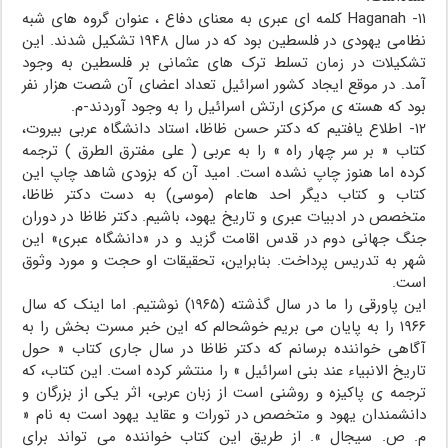
۱۱- Haganah کلمه ای عبری به معنای دفاع ، عنوان گروه های شبه
نظامی یهودی در فلسطین بود که در سال ۱۹۴۸ تشکیل شدند. این
تشکیلات در زمان تسلط ترک های عثمانی بر فلسطین به وجود
آمد. در موقع ایجاد کشور اسرائیل تعداد اعضای آن شصت هزار نفر
بود که هسته ی مرکزی ارتش اسرائیل را به وجود آوردند-م.
۱۲- اطلاع یافتیم که دکتر حسن ظاظا، استاد دانشگاه عربی بیروت،
کتاب « بر سر چهار راه » را به عربی ( علی مفترق الطرق ) ترجمه
کرده اما هنوز چاپ نشده است. امید آن که بزودی شاهد چاپ این
کتاب و کتاب دیگر احد هاعام (موسی) به دست دکتر ظاظا،
متخصص در ادبیات عبری و تاریخ یهود، باشیم. دکتر ظاظا در دوران
جنگ جهانی دوم در قدس اقامت گزید و در «دانشگاه عبری» این
شهر به تدریس پرداخت. بنابراین، تحقیقات او حجت و مورد وثوق
است.
این پاورقی را ما در سال گذشته (۱۹۶۵) نوشتیم. اما اینک که سال
۱۹۶۶ را به پایان می بریم خوشحالم که این خبر مسرت بخش را به
آگاهی خواننده برسانم که دکتر ظاظا در سال جاری کتاب « حول
تاریخ الانبیاء عند بنی اسرائیل » را منتشر کرده است. این کتاب، که
ترجمه ی پاکیزه و روشنی است از زبان عربی، اثر یکی از بزرگان و
دانشمندان یهود و متخصص در تورات و عقاید یهود است به نام «
م. ص. سیجال ». از طریق این کتاب خواننده می تواند برای