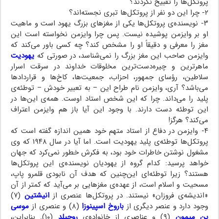
پروتکل‌ها را تقبیح نکردند؟
۲- چرا این دو نفر از پروتکل‌ها تبری نجسته‌اند؟
۳- نویسنده‌ی پروتکل‌ها یکی از مغزهای بزرگ یهود است و ماهیت
او بر وایزمن پوشیده نیست. پس چرا وایزمن نخواسته است این
مغز را معرفی و دقیقاً او را مشخص کند؟ چه کسی باور می‌کند که
وایزمن صاحب این مغز بزرگ را نمی‌شناسد، در صورتی که
یهودیت
ماهرترین و چیره‌دست‌ترین مخلوقات خداوند در سرقت اسرار
سلاطین، رؤسای جمهور، احزاب، جمعیت‌ها، کاخ‌ها و قراردادها
می‌باشد؟ آری، وایزمن نام طراح این – به تعبیر خودش – توطئه‌ی
پلید را می‌داند. چرا که این شخص استاد اوست. همه‌ی این‌ها در
این توطئه دست دارند. با وجود این آیا باز هم وایزمن اعتراف
می‌کند؟ هرگز!
۴- وایزمن در دفاع از استاد متهم خود همین اندازه گفته است که
پروتکل‌ها توطئه‌ی پلید یهودیت است. اما آیا در سال ۱۹۴۸ که وی
مشغول نوشتن خاطرات خود بود، به فکرش خطور نمی‌کرد که جهان
خواهد پرسید: کدام گروه از یهودیان نویسنده‌ی این پروتکل‌ها
هستند؟ زیرا توطئه‌ای این‌چنین که هدف آن نابودی قلمرو پاپ،
مسحیت و اسلام است، از عهده‌ی مغزهایی بر می‌آید که کمتر از آن
«اندیشه‌ی فروزان» نیستند. در پروتکل‌ها عنصری از
انیشتین
(۷)
وجود دارد و عنصر دیگری از
باروخ اسپینوزا
(۸) و عنصری از
موسی
بن میمون
(۹) و عناصری از خانواده‌ی
روچیلد
(۱۰). بنابراین،