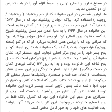
در سطح نظری راه حلی نهایی و عموماً الزام آور را در باب تعارض
آن دو تحمیل نماید.
۱۰- اولین شخصی در این خانواده که از نام روثشیلد ( روتشیلد /
روچیلد ) استفاده کرد ایزاک الچانان روثشیلد بود که در سال ۱۵۷۷
به دنیا آمد. این نام به معنی « سپر قرمز » در آلمانی قدیم است.
این خانواده در سال ۱۷۴۴ با به دنیا آمدن میرامشل روثشیلد شروع
به کسب قدرت بین المللی کرد. او پسر امشل موزس روثشیلد بود
که صرافی بود که با پرنس هس تجارت می‌کرد. او که در گتو (محله
یهودی) فرانکفورت به دنیا آمد، یک خانواده بانکداری ایجاد کرد و
پنج پسر خود را در پنج مرکز اصلی تجارت اروپا مستقر کرد. نشان
خانوادگی روثشیلد یک مشت به همراه پنج تیرکمان است که سمبل
پنج شاخه این خانواده بوده و به آیه زبور ۱۲۷ (مانند تیرهای کمان
در دست جنگجو) اشاره دارد. شعار خانوادگی زیر این سمبل نقش
بسته‌است: (اتحاد، صداقت و صنعت). روثشیلدها بسیار مخفی کار
می‌کردند. از این رو تعداد کتاب هایی که اطلاعات کافی و دقیق در
مورد آنها داشته باشد بسیار ناچیز است. بیشتر ثروت این خانواده
توسط شاخه لندن آن، ناتان میر روثشیلد به دست آمد. یکی از
استراتژی های مهم این خانواده این بود که کنترل بانک فقط در
بین اعضای خانواده می‌چرخید. این کار باعث می‌شد آنها بتوانند
ابعاد فعالیت های خود را به طور کامل مخفی کنند.