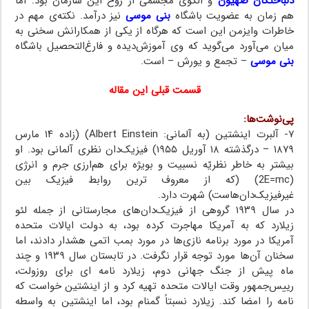
دلباختگان صهیون
و الگوی مجسمی از روح این سازمان بود. اما
هم زمان به عضویت باشگاه
بنی موسی
نیز درآمد. نکته‌ی مهم در
خاطرات وایزمن این است که هرگاه از یکی از همکارانش سخنی به
میان می‌آورد می‌گوید که وی آموزش‌دیده و فارغ‌التحصیل باشگاه
بنی موسی
– تجمع و یورش – است.
قسمت قبلی این مقاله
پی‌نوشت‌ها:
۷- آلبرت اینشتین (به آلمانی: Albert Einstein)‏ (زاده ۱۴ مارس
۱۸۷۹ – درگذشته ۱۸ آوریل ۱۹۵۵) فیزیک‌دان نظری آلمانی بود. او
بیشتر به خاطر نظریّه نسبیت و بویژه برای هم‌ارزی جرم و انرژی
(2E=mc) (که از معروف ترین روابط فیزیک بین
غیرفیزیک‌دان‌هاست) شهرت دارد.
در سال ۱۹۳۹ گروهی از فیزیک‌دان‌های مجارستانی از جمله لئو
زیلارد که به آمریکا مهاجرت کرده بود، به دولت ایالات‌ متحده
آمریکا در مورد برنامه نازی‌ها در مورد بمب اتمی هشدار دادند، اما
سخنان آن‌ها مورد توجه قرار نگرفت. در تابستان سال ۱۹۳۹ و چند
ماه پیش از جنگ جهانی دوم، زیلارد نامه ای برای روزولت،
رییس‌جمهور وقت ایالات‌ متحده تهیه کرد و از اینشتین خواست که
نامه را امضا کند. زیلارد نسبتاً گمنام بود، اما اینشتین به واسطه