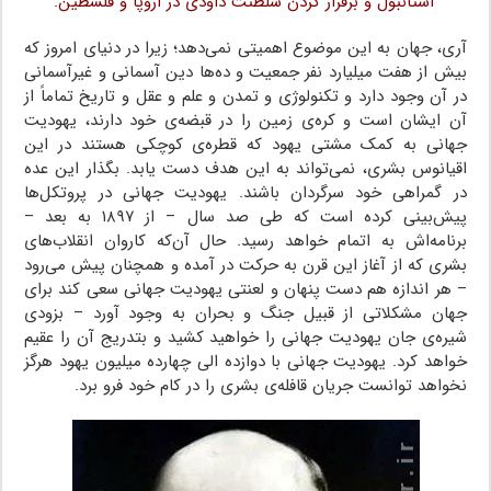
استانبول و برقرار کردن سلطنت داودی در اروپا و فلسطین.
آری، جهان به این موضوع اهمیتی نمی‌دهد؛ زیرا در دنیای امروز که
بیش از هفت میلیارد نفر جمعیت و ده‌ها دین آسمانی و غیرآسمانی
در آن وجود دارد و تکنولوژی و تمدن و علم و عقل و تاریخ تماماً از
آن ایشان است و کره‌ی زمین را در قبضه‌ی خود دارند، یهودیت
جهانی به کمک مشتی یهود که قطره‌ی کوچکی هستند در این
اقیانوس بشری، نمی‌تواند به این هدف دست یابد. بگذار این عده
در گمراهی خود سرگردان باشند. یهودیت جهانی در پروتکل‌ها
پیش‌بینی کرده است که طی صد سال – از ۱۸۹۷ به بعد –
برنامه‌اش به اتمام خواهد رسید. حال آن‌که کاروان انقلاب‌های
بشری که از آغاز این قرن به حرکت در آمده و همچنان پیش می‌رود
– هر اندازه هم دست پنهان و لعنتی یهودیت جهانی سعی کند برای
جهان مشکلاتی از قبیل جنگ و بحران به وجود آورد – بزودی
شیره‌ی جان یهودیت جهانی را خواهید کشید و بتدریج آن را عقیم
خواهد کرد. یهودیت جهانی با دوازده الی چهارده میلیون یهود هرگز
نخواهد توانست جریان قافله‌ی بشری را در کام خود فرو برد.