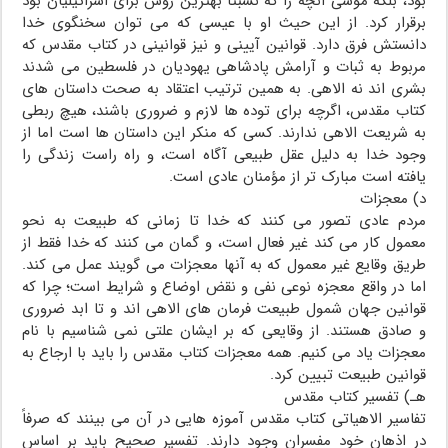
بود، بلکه موسى آنچه را که نسبتاً بهترین روش براى اسرائیلیان بود
برقرار کرد. از این حیث او با عیسى که مى توان سخنگوى خدا
دانستش فرق دارد. قوانین آیینى و نیز قوانینى در کتاب مقدس که
مربوط به ثبات و آرامش پادشاهى یهودیان در فلسطین مى شدند
بشرى اند نه الاهى. به همین ترتیب اعتقاد به صحت داستان هاى
کتاب مقدس، اگرچه براى توده ها لازم و ضرورى باشند، هیچ ربطى
به شریعت الاهى ندارند. کسى که منکر این داستان ها است اما از
وجود خدا به دلیل عقل طبیعى آگاه است، و راه راست زندگى را
یافته است مبارک تر از مؤمنان عادى است.
د) معجزات
مردم عادى تصور مى کنند که خدا تا زمانى که طبیعت به نحو
معمول کار مى کند غیر فعال است، و گمان مى کنند که خدا فقط از
طریق وقایع غیر معمول که به آنها معجزات مى گویند عمل مى کند.
اما در واقع معجزه نوعى نفى و نقض اوضاع و شرایط است؛ چرا که
قوانین جهان شمول طبیعت فرمان هاى الاهى اند و تا ابد ضرورى
و صادق هستند. از وقایعى که بر ایشان علتى نمى شناسیم با نام
معجزات یاد مى کنیم. همه معجزات کتاب مقدس را باید با ارجاع به
قوانین طبیعت تبیین کرد.
هـ) تفسیر کتاب مقدس
تفاسیر الاهیاتى کتاب مقدس آموزه هایى در آن مى بینند که صرفاً
در اذهان خود مفسران وجود دارند. تفسیر صحیح باید بر اساس