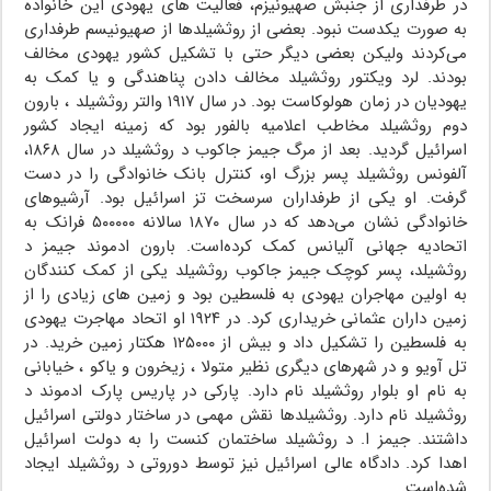
در طرفداری از جنبش صهیونیزم، فعالیت های یهودی این خانواده
به صورت یکدست نبود. بعضی از روثشیلدها از صهیونیسم طرفداری
می‌کردند ولیکن بعضی دیگر حتی با تشکیل کشور یهودی مخالف
بودند. لرد ویکتور روثشیلد مخالف دادن پناهندگی و یا کمک به
یهودیان در زمان هولوکاست بود. در سال ۱۹۱۷ والتر روثشیلد ، بارون
دوم روثشیلد مخاطب اعلامیه بالفور بود که زمینه ایجاد کشور
اسرائیل گردید. بعد از مرگ جیمز جاکوب د روثشیلد در سال ۱۸۶۸،
آلفونس روثشیلد پسر بزرگ او، کنترل بانک خانوادگی را در دست
گرفت. او یکی از طرفداران سرسخت تز اسرائیل بود. آرشیوهای
خانوادگی نشان می‌دهد که در سال ۱۸۷۰ سالانه ۵۰۰۰۰۰ فرانک به
اتحادیه جهانی آلیانس کمک کرده‌است. بارون ادموند جیمز د
روثشیلد، پسر کوچک جیمز جاکوب روثشیلد یکی از کمک کنندگان
به اولین مهاجران یهودی به فلسطین بود و زمین های زیادی را از
زمین داران عثمانی خریداری کرد. در ۱۹۲۴ او اتحاد مهاجرت یهودی
به فلسطین را تشکیل داد و بیش از ۱۲۵۰۰۰ هکتار زمین خرید. در
تل آویو و در شهرهای دیگری نظیر متولا ، زیخرون و یاکو ، خیابانی
به نام او بلوار روثشیلد نام دارد. پارکی در پاریس پارک ادموند د
روثشیلد نام دارد. روثشیلدها نقش مهمی در ساختار دولتی اسرائیل
داشتند. جیمز ا. د روثشیلد ساختمان کنست را به دولت اسرائیل
اهدا کرد. دادگاه عالی اسرائیل نیز توسط دوروتی د روثشیلد ایجاد
شده‌است.