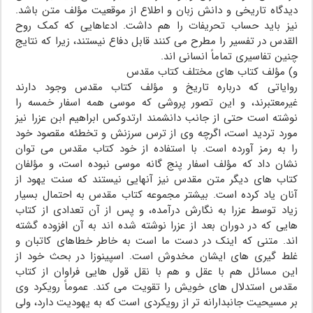
دیدگاه تاریخى و دانش زبان و اطلاع از موقعیت مؤلف متن باشد.
نیز باید حساب تحریفات را هم داشت. ادعاهایى که کمک روح
القدس در تفسیر را مطرح مى کنند قابل دفاع نیستند، زیرا که نتایج
چنین تفاسیرى تماماً انسانى اند.
و) مؤلف کتاب هاى مختلف کتاب مقدس
روایاتى که درباره تاریخ و مؤلف کتاب مقدس وجود دارند
غیرمعتبرند، و این تصور پروشى که موسى همه اسفار خمسه را
نوشته است حتى از جانب دانشمند ارتدوکس ابراهیم ابن عزرا نیز
مورد تردید است، اگرچه وى از ترس سرزنش و تخطئه مقصود خود
را به رمز آورده است. با استفاده از خود کتاب مقدس مى توان
نشان داد که مؤلف اسفار پنج گانه موسى نبوده است، و مؤلفان
کتاب هاى دیگر متن مقدس نیز آنهایى نیستند که سنت یهود از
آنان یاد کرده است. بیشتر مجموعه کتاب مقدس به احتمال بسیار
زیاد توسط عزرا به نگارش درآمده، و پس از آن تعدادى از کتاب
هایى که در دوران بعد از عزرا نوشته شده اند به آن افزوده گشته
اند. متنى که اینک در دست ما است به خاطر خطاهاى کاتبان و
غلط گیرى هاى ایشان مخدوش است. اسپینوزا در بحث خود از
این مسائل هم با عقل و هم با نقل قول هایى فراوان از کتاب
مقدس استدلال هاى خویش را تقویت مى کند. عموماً رویکرد وى
بر مسیحیت جانبدارانه تر از رویکردى است که به یهودیت دارد، ولى