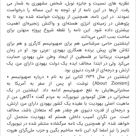
نظریه های نسبیت و جایزه نوبل، شخص مشهوری به شمار می
رفت. آن‌ها در این نامه‌ از او توجه به این مساله را درخواست
نمودند. در این نامه، همچنین از روزولت خواسته شده بود تا به
پژوهش در زمینه‌ی انرژی هسته‌ای و واکنش زنجیره‌ای اهمیت
بیشتری داده شود. این نامه را نقطه شروع پروژه منهتن برای
ساخت بمب اتمی می‌دانند.
اینشتین حامی سرشناسی هم برای صهیونیسم کارگری و هم برای
تلاش های پیش برنده همکاری یهودی -عربی بود. او در زمان
قیومیت بریتانیا بر فلسطین از ایجاد وطن ملی یهودی حمایت
می‌کرد ولی در ابتدا مخالف ایده یک دولت یهودی دارای مرز، یک
ارتش و درجه‌ای از قدرت دنیوی بود.
اینشتین در سال ۱۹۳۹ کتابی نیز به نام « درباره صهیونیسم »
(About Zionism) نوشت. او پس از سفر به آمریکا به
سخنرانی‌هایش به نفع صهیونیسم ادامه داد. اینشتین در یک
سخنرانی در هتل کومودور نیویورک، به مردم گفت «آگاهی من از
ماهیت اصلی یهودیت با عقیده یک کشور یهودی دارای مرز، ارتش،
و درجه‌ای از قدرت دنیوی هر چقدر هم که متعادل باشد، مخالف
است. من نگران آسیب داخلی هستم که یهودیت متحمل آن
خواهد شد». او همچنین یک نامه سرگشاده منتشر شده در نیویورک
تایمز را نیز امضا کرد این نامه مناخیم بگین و حزب ملی‌گرای هروت