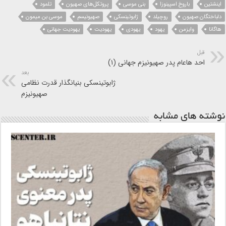
اینشتین
باروخ اسپینوزا
بنی موسی
پروتکل‌های صهیون
تلمود
دلباختگان صهیون
روچیلد
ژابوتینسکی
صهیونیسم
موسی بن میمون
هاگانا
وایزمن
یهود
یهودی
یهودیت
یهودیت جهانی
قبل
احد هاعام پدر صهیونیزم جهانی (۱)
بعد
ژابوتینسکی بنیانگذار قدرت نظامی
صهیونیزم
نوشته های مشابه