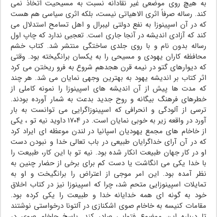
به هیچ روى موضعى غیر نقادانه نسبت به مسیحیت اتخاذ نمى
کند. رساله صرفاً اثرى الاهیاتى نیست، بلکه اثرى سیاسى هم هست
که در آن اسپینوزا به نفع دولتى لیبرال و اهل تسامح استدلال مى
کند که آزادى اندیشه در آنجا جارى است. تعجبى ندارد که چاپ اول
رساله بدون نام و با روى جلدى ساختگى منتشر شد. کتاب خشم
محافظه کاران یهودى و مسیحى را به یکسان برانگیخته بود. وقتى
که دیوارهاى گتو در نیمه قرن هجدهم شروع به فرو ریختن مى کرد
اثر کتاب بر اندیشه یهود به بهترین وجهى نمایان مى شد. هر چند
که مدت ها پیش از آن اندیشه هاى اسپینوزا را نمونه کاملى از
خطرهاى فرهنگ بیگانه و روح جدید بدعت به شمار آورده بودند.
ترسى از آلودگى و انحرافى که اسپینوزاگرایى مى توانست به بار
آورد در واقعه زیر به خوبى نمایان است. در ۱۷۰۴ داوید نیه تو ، یکی
از خاخام های مجمع یهودیان اسپانیا در لندن موعظه ای ایراد کرد
که در آن آرای خداگرایان طبیعی در باب تعالی خدا و نبودن دست
او در کار جهان طبیعت انکار شده بود. نیه تو با این کار، طبیعت را
با خدا یکی می انگاشت یا دست کم برای برخی از حضار چنین به
نظر آمده بود. این امر موجی از اعتراض را برانگیخت و او به
تمایلات اسپینوزایی متحم شد، چرا که اسپینوزا نیز در کتاب اخلاق
خود به گونه ای همه خدایانه خدا و طبیعت را یکی کرده بود.
مقامات کنیسه به خاخام صوی اشکنازی در آلتونا درخواستى نوشتند
تا درباره این موضوع فتوایى صادر کند. پاسخ حاخام صوى در