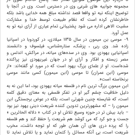
مجموعه جوابیه هاى شرعى وى در دسترس است. وى در آنجا با
توضیح اینکه نیه تو واقعا قصد نداشته مبلغ همه خدایى باشد بلکه
خاطرنشان کرده است که نظام طبیعت توسط خدا و مشارکت
مشیت الاهى اداره مى شود پشتیبانى تمام عیارى از آراى نیه تو به
عمل آورد.
۹- موسی بن میمون در سال ۱۱۳۵ میلادی، در کوردوبا در اسپانیا
زاده شد. وی ربی ، پزشک، ستاره‌شناس، فیلسوف و دانشمند
اسپانیایی یهودی بود. وی در سده‌های میانه، در مراکش، اندلس و
مصر زیسته و افکار و آرای او در جهان غیریهودی نیز پراکنده
شده‌است. او از علمای بزرگ یهود است که در مورد او گفته‌اند: «از
موسی (ابن عمران) تا موسی (ابن میمون) کسی مانند موسی
برنخاسته است».
ابن میمون بزرگ ترین نام در فلسفه میانه یهودی بود، اما این نه به
دلیل خلاقیت چشم گیر او در تفکر فلسفی به معنای دقیق کلمه
است، که شایسته چنین شهرتی است، بلکه در عوض برجستگی ابن
میمون را – که مشهورترین تدوین کننده شریعت دینی یهود نیز بود
– باید بیش تر در حوزه وسیع تلاش او در کتاب « دلاله الحائرین »
جست و جو کرد که می کوشد هم شریعت را حفظ کند و هم فلسفه
را که پرده دری های آن همان طور که او توجه داشت، مخرب
شریعت است، بی آنکه مسائل را کتمان نماید و یا تلاش نماید تا