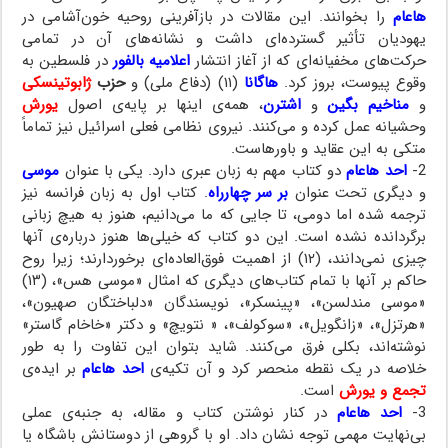
هاعام
را بخوانند. این مقالات در بازآفرینی روحیه خون‌آشامی در
یهودیان تأثیر گسترده‌ای داشت و نشانه‌های آن در تمامی
حرکت‌های مخفیانه‌ای که از آغاز انتشار
اعلامیه بالفور
در فلسطین به
وقوع پیوست، بروز کرد.
هاگانا
(۱۱) (دفاع ملی) و
حزب
ژابوتینسکی
و
مناخیم بگین
و
اشترن
، همه‌ی اینها بر پایه‌ی اصول
یورش
وحشیانه عمل کرده و می‌کنند. نیروی نظامی فعلی اسرائیل نیز تماماً
متکی به این عقاید و باورهاست.
2-
احد هاعام
دو کتاب مهم به زبان عبری دارد. یکی با عنوان
موسی
و دیگری تحت عنوان
بر سر چهارراه
. کتاب اول به زبان فرانسه نیز
ترجمه شده اما دومی، تا جایی که ما می‌دانیم، هنوز به هیچ زبانی
برگردانده نشده است. این دو کتاب که خیلی‌ها هنوز درباره‌ی آنها
چیزی نمی‌دانند، (۱۲) از اهمیت فوق‌العاده‌ای برخوردارند؛ زیرا روح
حاکم بر آنها با تمام کتاب‌های دیگری که امثال «موسی هس»، (۱۳)
«موسی مندلسن»، «پینسکر»، نویسندگان «دلباختگان صهیون»،
«هرتزل»، «زانگویل»، «سوکولف»، « نتویچ» و دکتر «خاخام گاستر»
نوشته‌اند، بکلی فرق می‌کنند. شاید بتوان این تفاوت را به طور
خلاصه در یک نقطه منحصر کرد و آن تکیه‌ی
احد هاعام
بر ایده‌ی
تجمع و یورش
است.
3-
احد هاعام
در کنار نوشتن کتاب و مقاله، به جنبه‌ی عملی
بی‌نهایت مهمی توجه نشان داد. او با گروهی از دوستانش باشگاه یا