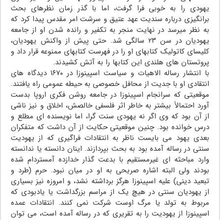
یهودی را به خوبی فرا گرفت، اما با گذر زمان نظرهای بحث‏
برانگیزی درباره سندیت عهد عتیق و سرشت امر مقدس پیدا کرد که
به نظر می‏رسد در نهایت منجر به تکفیر و رانده شدن او از جامعه
یهودیان در سن ۲۳ سالگی شد. حتی پیش از واکنش یهودیان،
کلیسای کاتولیک کتاب‏های او را در فهرست کتاب‏های ممنوعه قرار داد و
پروتستان های هلندی این کتاب‏ها را به آتش کشیدند.
با انتشار رساله الاهیات و سیاست اسپینوزا در ۱۶۷۰ دیدگاه های
انتقادی او با جدیت از محافل خصوصی به حیطه عمومی راه یافتند.
موقعیتی که سرانجام اسپینوزا در جامعه روشن فکری اروپا بدست
آورد احتمالاً بیشتر به خاطر اثر فلسفی خالصش، اخلاق و نیز ناشى
از آن بود که وى اگر نه یهودی سنت گرا، اما نویسنده اى مطلع و
درس خوانده بود. چنین موقعیتى حکایت از آن داشت که متفکران
بعدى یهود مى بایست ناظر به انتقادات فراگیرى که از یهودیت
سنتى در رساله آمده بود به بحث بپردازند. اینان دانسته یا ندانسته
وارد مباحثه اى غیرمستقیم با بدعت گذار خدازده آمستردام شده
بودند ولى البته اشاره صریحى به او در میان نبود. حرم (طرد و
تبعید دینی) علیه اسپینوزا هرگز برداشته نشد، و امروزه نیز بسیارى
از یهودیان سنتى در هیچ یک از مراسم بزرگداشت یا یادبودى که
مربوط به تولد یا مرگ اوست شرکت نمى کنند. انتقادات عمده
اسپینوزا از یهودیت را به تقریرى که در رساله آمده است، مى توان