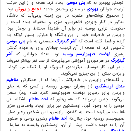
انجمنی یهودی به نام
بنی موسی
ایجاد کرد. هدف او از این حرکت
تربیت جوانان
یهودی
بر مبنای روحیه‌ی جدید
تجمع و یورش
بود.
از مجموع نوشته‌های متفرقه در این زمینه برمی‌آید که باشگاه
مذکور در کنار چهره‌ی ظاهریش، سرّی و مخفیانه بوده است و
حکومت تزاری روسیه در برابر آن شدیداً محتاط و برحذر بود.
وایزمن در خاطرات خود از این باشگاه با عبارتی بسیار کوتاه یاد
کرده و فقط گفته است که
آشر گینزبرگ
جمعیتی به نام
بنی موسی
تأسیس کرد که هدف از آن تربیت جوانان برای به عهده گرفتن
رهبری
نهضت صهیونیسم روسیه
بود. تعداد جوانانی که
آشر
گینزبرگ
در هر دوره‌ی آموزشی می‌پذیرفت از صد نفر بیشتر نمی‌شد
و در این کار دوستان برگزیده‌ی گینزبرگ او را کمک می کردند.
وایزمن بیش از این چیزی نمی‌گوید.
از گفته‌های وایزمن در خاطراتش، آن‌جا که از همکارش
مناخیم
مندل اوسشکین
(از رهبران یهودی روسیه و کسی که به جای
وایزمن برای رهبری نهضت صهیونیسم نامزد شده بود) سخن
می‌گوید چنین برمی‌آید که همان‌طور که
احد هاعام
باشگاه بنی
موسی را به وجود آورد، اوسشکین نیز برای ایجاد واحدهای سرّی
فعالیت می‌کرده است. به گفته‌ی وایزمن، این شخص رهبر عملی
صهیونیسم روسیه بود، چنان‌که
احد هاعام
رهبری روحی و معنوی
آن را به عهده داشت. پیش از آن، اوسشکین وابسته به سازمان