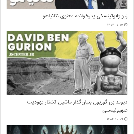
زیو ژابوتینسکی پدرخوانده معنوی نتانیاهو
۱۴۰۴-۱۰-۱۵
دیوید بن گوریون بنیان‌گذار ماشین کشتار یهودیت
صهیونیستی
۱۴۰۴-۱۰-۰۹