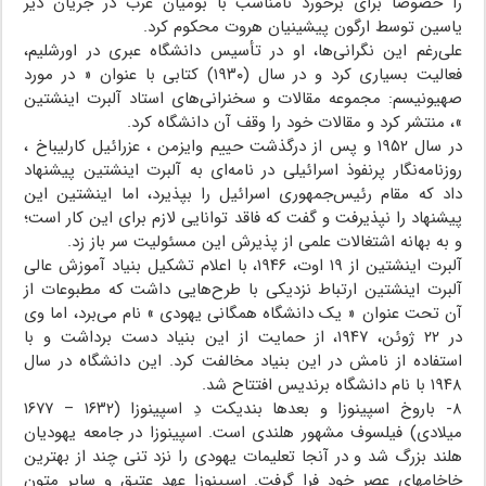
را خصوصاً برای برخورد نامناسب با بومیان عرب در جریان دیر
یاسین توسط ارگون پیشینیان هروت محکوم کرد.
علی‌رغم این نگرانی‌ها، او در تأسیس دانشگاه عبری در اورشلیم،
فعالیت بسیاری کرد و در سال (۱۹۳۰) کتابی با عنوان « در مورد
صهیونیسم: مجموعه مقالات و سخنرانی‌های استاد آلبرت اینشتین
»، منتشر کرد و مقالات خود را وقف آن دانشگاه کرد.
در سال ۱۹۵۲ و پس از درگذشت حییم وایزمن ، عزرائیل کارلیباخ ،
روزنامه‌نگار پرنفوذ اسرائیلی در نامه‌ای به آلبرت اینشتین پیشنهاد
داد که مقام رئیس‌جمهوری اسرائیل را بپذیرد، اما اینشتین این
پیشنهاد را نپذیرفت و گفت که فاقد توانایی لازم برای این کار است؛
و به بهانه اشتغالات علمی از پذیرش این مسئولیت سر باز زد.
آلبرت اینشتین از ۱۹ اوت، ۱۹۴۶، با اعلام تشکیل بنیاد آموزش عالی
آلبرت اینشتین ارتباط نزدیکی با طرح‌هایی داشت که مطبوعات از
آن تحت عنوان « یک دانشگاه همگانی یهودی » نام می‌برد، اما وی
در ۲۲ ژوئن، ۱۹۴۷، از حمایت از این بنیاد دست برداشت و با
استفاده از نامش در این بنیاد مخالفت کرد. این دانشگاه در سال
۱۹۴۸ با نام دانشگاه برندیس افتتاح شد.
۸- باروخ اسپینوزا و بعدها بندیکت دِ اسپینوزا (۱۶۳۲ – ۱۶۷۷
میلادی) فیلسوف مشهور هلندی است. اسپینوزا در جامعه یهودیان
هلند بزرگ شد و در آنجا تعلیمات یهودی را نزد تنی چند از بهترین
خاخام‏های عصر خود فرا گرفت. اسپینوزا عهد عتیق و سایر متون