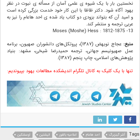
نخستین بار با یک شیوه ی علمی آسان از مسأله ی نبوت در نظر
یهود آگاه شود. دکتر ظاظا با این کار خود خدمت بزرگی کرده است
و امید آن که بتواند بزودی دو کتاب یاد شده ی احد هاعام را نیز به
عربی ترجمه و منتشر کند.
13- Moses (Moshe) Hess : 1812-1875
منبع:
عجاج نویهض (۱۳۸۷)، پروتکل‌های دانشوران صهیون، برنامه
عمل صهیونیسم جهانی، ترجمه حمیدرضا شیخی، مشهد: بنیاد
پژوهش‌های اسلامی، چاپ پنجم (۱۳۸۷).
تنها با یک کلیک به کانال تلگرام اندیشکده مطالعات یهود بپیوندیم:
Tags
آشر گینزبرگ
احد هاعام
اعلامیه بالفور
انیشتین
اوسشکین