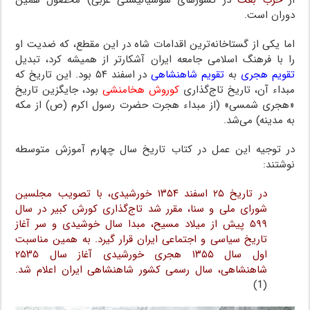
از
حزب بعث
در کشورهای سوسیالیستی عربی) محصول همین
دوران است.
اما یکی از گستاخانه‌ترین اقدامات شاه در این مقطع، که ضدیت او
را با فرهنگ اسلامی جامعه ایران آشکارتر از همیشه کرد، تبدیل
تقویم هجری
به
تقویم شاهنشاهی
در اسفند ۵۴ بود. این تاریخ که
مبداء آن، تاریخ تاج‌گذاری
کوروش هخامنشی
بود، جایگزین تاریخ
«هجری شمسی» (از مبداء هجرت حضرت رسول اکرم (ص) از مکه
به مدینه) می‌شد.
در توجیه این عمل در کتاب تاریخ سال چهارم آموزش متوسطه
نوشتند:
در تاریخ ۲۵ اسفند ۱۳۵۴ خورشیدی،‌ با تصویب مجلسین
شورای ملی و سنا،‌ مقرر شد تاج‌گذاری کورش کبیر در سال
۵۹۹ پیش از میلاد مسیح،‌ مبدا سال خوشیدی و سر آغاز
تاریخ سیاسی و اجتماعی ایران قرار گیرد. به همین مناسبت
اول سال ۱۳۵۵ هجری خورشیدی آغاز سال ۲۵۳۵
شاهنشاهی،‌ سال رسمی کشور شاهنشاهی ایران اعلام شد.
(1)