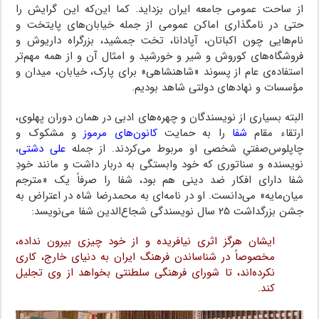
از ساحت عمومی جامعه ایران بزداید. کما این‌که این گرایش را
حتی در نامگذاری اماکن عمومی از جمله خیابان‌های پایتخت و
نام‌هایی چون اکباتان، آپادانا، تخت جمشید، بزرگراه داریوش و
فروشگاه‌های کوروش و شیر و خورشید و امثال آن و از همه مهم‌تر
استفاده‌ی عام از پسوند «شاهنشاهی» برای پارک، خیابان، میدان و
مؤسسات و نهادهای دولتی شاهد بودیم.
البته بسیاری از نویسندگان و چهره‌های ادبی در همان دوران پهلوی،
ارتقاء مقام
شفا
را به حمایت‌
کانون‌های مرموز
و مشکوک و
چاپلوس‌صفتیِ شخصی او مربوط می‌کردند. از جمله
علی دشتی
،
نویسنده و سناتوری که خود وابستگی به دربار داشت و مانند خودِ
شفا دارای افکار ضد دینی هم بود، شفا را صرفاً یک «مترجم
میان‌مایه» می‌دانست. او در نامه‌ای به محمدرضا شاه در اعتراض به
جشن بزرگداشت ۲۵ سال نویسندگی شجاع‌الدین شفا می‌نویسد:
ایشان هرگز اثری نیافریده و از خود چیزی بیرون نداده،
مخصوصاً در شناساندن فرهنگ ایران به دنیای خارج، کاری
نکرده‌اند، تا شورای فرهنگی سلطنتی بخواهد از وی تجلیل
کند.