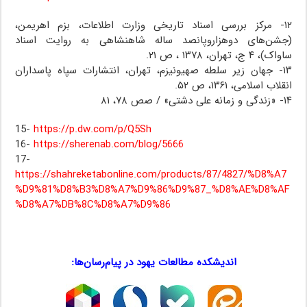
۱۲- مرکز بررسی اسناد تاریخی وزارت اطلاعات، بزم اهریمن،
(جشن‌های دوهزاروپانصد ساله شاهنشاهی به روایت اسناد
ساواک)، ۴ ج، تهران، ۱۳۷۸ ، ص ۲۱.
۱۳- جهان زیر سلطه صهیونیزم، تهران، انتشارات سپاه پاسداران
انقلاب اسلامی، ۱۳۶۱، ص ۵۲.
۱۴- «زندگی و زمانه علی دشتی» / صص ۷۸، ۸۱
15-
https://p.dw.com/p/Q5Sh
16-
https://sherenab.com/blog/5666
17-
https://shahreketabonline.com/products/87/4827/%D8%A7
%D9%81%D8%B3%D8%A7%D9%86%D9%87_%D8%AE%D8%AF
%D8%A7%DB%8C%D8%A7%D9%86
شجاع‌الدین شفا
اندیشکده مطالعات یهود در پیام‌رسان‌ها:
…
…
…