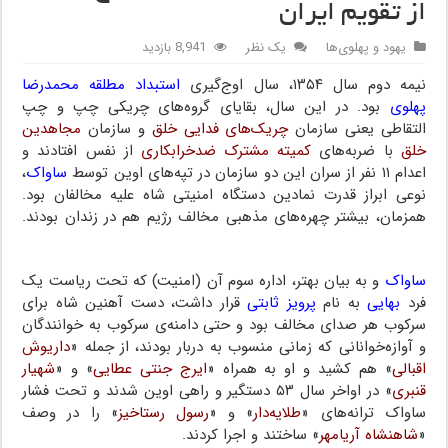
از تقویم ایران
یهود و پهلوی‌ها
یک نظر
8,941 بازدید
نیمه دوم سال ۱۳۵۴، سال اوج‌گیری
استبداد مطلقه محمدرضا
پهلوی
بود. در این سال، بقایای گروه‌های چریکی چپ و چپ
التقاطی یعنی سازمان
چریک‌های فدایی خلق
و سازمان
مجاهدین
خلق
با ضربه‌های
کمیته مشترک ضدخرابکاری
از نفس افتادند و
اعدام ۱۱ نفر از سران این دو سازمان در تپه‌های اوین توسط
ساواک
،
نوعی ابراز قدرت نمادین دستگاه امنیتی شاه علیه مخالفان بود.
همزمان، بیشتر چهره‌های مذهبی مخالف رژیم هم در زندان بودند.
شجاع‌الدین شفا
ساواک
و به بیان بهتر، اداره سوم آن (امنیت) که تحت ریاست یک
فرد
بهایی
به نام
پرویز ثابتی
قرار داشت، دست آهنین شاه برای
سرکوب هر صدای مخالف بود و حتی دامنه‌ی سرکوب به خوانندگان
و آوازه‌خوانانی که زمانی منسوب به دربار بودند، از جمله «
داریوش
اقبالی
» هم کشید و او به همراه «
ایرج جنتی عطایی
» و «
شهیار
قنبری
» در اواخر سال ۵۳ دستگیر و راهی اوین شدند و تحت فشار
ساواک ترانه‌های «
طلایه‌دار
» و «
رسول رستاخیز
» را در وصف
«
شاهنشاه آریامهر
» ساختند و اجرا کردند.