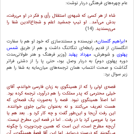
عام چهره‌های فرهنگی دربار نوشت:
شاه از هر کسی که شبهه‌ی استقلال رأی و فکر در او می‌رفت،
بدش می‌آمد… او تیپ جمشید اعلم و شجاع‌الدین شفا را
می‌پسندید.
(14)
«
ابراهیم گلستان
»، نویسنده و مستندسازی که خودِ او هم با سفارت
انگلستان از قدیم رابطه‌ای تنگاتنگ داشت و هم از طریق
شمس
پهلوی
و شوهرش،
مهرداد پهلبد
(وزیر فرهنگ و هنر طولانی‌مدت
دوره پهلوی دوم) به دربار وصل بود، حتی پا را از دشتی فراتر
گذاشت و صحت انتساب همان ترجمه‌های میان‌مایه به شفا را هم
زیر سوال برد:
قصه‌ی اولی را که از همینگوی به زبان فارسی خواندم، آقای
خیلی محترمی که پدر مملکت را هم درآورد، ترجمه کرده بود.
اما اصلاً همینگوی نبود. قصه را به‌صورت یک قصه‌ای که
هست تعریف می‌کنند و نه به‌عنوان بنایی جلوی خواننده.
این رفت آن‌جا و این‌طور گفت و چه کار کرد و… بعد هم یا
مرد یا عروسی کرد یا در رفت… اما در قصه این مطرح نیست.
آن‌چه مطرح است، این است که همین چرت‌وپرت را چگونه
می‌گویند که درست دربیاید. اما این آقا قصهٔ همینگوی، آن