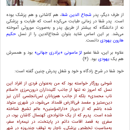
از طرف دیگر، پدر
شجاع الدین شفا
، هم کاشانی و هم پزشک بوده
است. پدر شفا در زمانی طبابت می‌کرده است که طبابت و پزشکی
نه از دانشگاه که بیشتر از طریق پدر و به‌صورت موروثی آموخته
می‌شد. بر این اساس شاید بتوان شجاع‌الدین را از نسل
حکیم
هارون یهودی
دانست.
علاوه بر این، شفا عضو
لژ ماسونی «برادری جهانی»
بود و همسرش
هم یک
یهودی
بود. (۴)
خود شفا در شرح زادگاه و خود و شغل پدرش چنین گفته است:
شوخی روزگار خواسته بود که من به‌عنوان فردی از افراد این
نسل که امروز نه تنها از جانب کلیدداران درون‌مرزی «اسلام
ناب محمدی» بلکه از جانب هم‌زبانان لس‌انجلسی آنان نیز
دین‌ستیز و مفسد فی‌الارض قلمداد می‌شود، در شهری متولد
شده باشم که از دیرباز «دارالمؤمنین» عالم تشیع شناخته
شده است. پدرم که از یک خانواده‌ی کهنسال کاشان بود، در
سفری به قصد اقامت دائم در پایتخت، در نیمه‌راه سفر،
به‌مناسبت تخصّص پزشکی، ناچار به توقف چندروزه در شهر