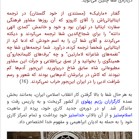
درباره‌ی شفا چنین می‌گوید:
گفتار «مارلیک» (مستندی از خود گلستان) در ترجمه
ایتالیائی‌اش را آقای کاروزو که آن روزها مشاور فرهنگی
سفارت ایتالیا در تهران بود و خود و خانمش “کمدی الهی
دانته” را برای شجاع‌الدین شفا ترجمه می‌کردند و دیکته
می‌کردند و آقای شفا آن را به اسم خودش که ادعا کرد از
ایتالیایی شخصاً ترجمه کرده، درآورد. شما ترجمه‌های شفا چه
“نغمه‌های شاعرانه لامارتین” و چه “برف‌های کلیمانجارو”ی
همینگوی را بخوانید و از عمق بی‌اطلاعی و جرأت این مشاور
مطبوعاتی شاه سابق شاخ دربیاورید. این‌جور آدم‌ها کم
نبودند که کاش در برابرشان آدم‌هایی بودند که شعور و رسم
شرافت ادبی را در ایران این‌جور خراب نمی‌کردند.
(16)
به هر حال شفا با بالا گرفتن کار انقلاب اسلامی ایران، به‌مانند بخش
عمده
کارگزاران رژیم پهلوی
از کشور گریخت و به پاریس رفت و
ماندگار شد. او در دوره‌ی جدید کاریِ خود، پرده از ماهیت
اسلام‌ستیز
و از آن بالاتر،
خداستیز
خود برداشت و تمام تمرکز کاریِ
خود را به حمله به ادیان ابراهیمی و مفهوم خدا اختصاص داد.