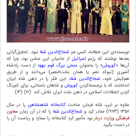
نویسنده‌ی این خطابه، کسی جز
شجاع‌الدین شفا
نبود. تحلیل‌گرانی
بعدها نوشتند که رژیم
اسرائیل
از حامیان این جشن بود، چرا که
آن‌ها «
کوروش
» را به‌عنوان
منجی بزرگ قوم یهود
از دست پادشاه
آشوری (نبوکد نصر یا همان بخت‌النصر) می‌دانند و از طریق
هم‌کیش خود،
شجا‌ع‌الدین شفا
، این فکر را در ذهن شاه ایران
انداختند که با برجسته‌کردنِ
کوروش
و شاهان باستانی، برای کم‌رنگ
کردن اعتقادات اسلامی در ذهن ملت ایران تلاش کند. (۱۲) (۱۳)
علاوه بر این، شاه فرمان ساخت
کتابخانه شاهنشاهی
را در سال
۱۳۵۲ (۱۹۷۳) صادر کرد و
شجاع‌الدین شفا
را که در آن زمان
معاون
فرهنگی وزارت دربار
بود مأمور کرد کتابخانه را بسازد و ریاست آن را
در دست بگیرد.