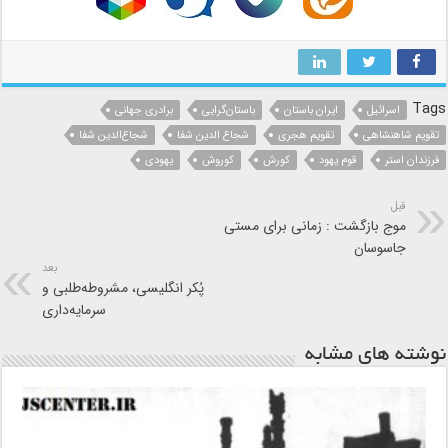
Tags
اسرائیل
ایران باستان
باستان‌گرایی
برادری جهانی
تقویم شاهنشاهی
تقویم هجری
شجاع الدین شفا
شجاع‌الدین شفا
فرزندان استر
قوم یهود
کورش
کوروش
یهودی
قبل
موج بازگشت : زمانی برای مستی
جاسوسان
بعد
پُکر انگلیسی، مشروطه‌طلبی و
سرمایه‌داری
نوشته های مشابه