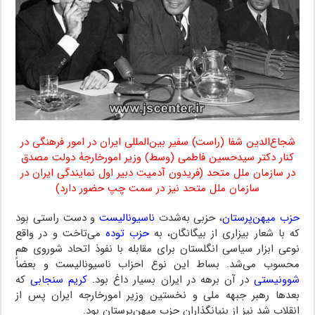
شجاع‌الدین شفا (راست) سفیر بین‌المللی ایران در امور فرهنگی در
کنار دکتر سیدحسین فاطمی (وسط) وزیر امورخارجۀ دولت مصدق
در سازمان ملل متحد (فریدون آدمیت دبیر اول نمایندگی ایران در
سازمان ملل متحد نیز در سمت چپ حضور دارد)
حزب میهن‌پرستان
، حزبی به‌شدت
ناسیونالیست
و دست راستی بود
که با شعار بیزاری از بیگانگان، به
حزب توده
می‌تاخت و در واقع
نوعی ابزار سیاسی انگلستان برای مقابله با نفوذ اتحاد شوروی هم
محسوب می‌شد. بساط این نوع احزاب ناسیونالیست و بعضاً
شوونیستی
در آن برهه در ایران بسیار داغ بود.
کریم سنجابی
که
بعدها رهبر جبهه ملی و نخستین وزیر امورخارجه ایران پس از
انقلاب شد نیز از بنیانگذاران حزب میهن‌پرستان بود.