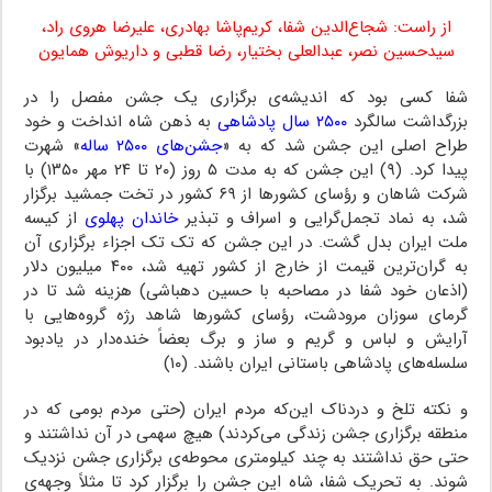
از راست: شجاع‌الدین شفا، کریم‌پاشا بهادری،‌ علیرضا هروی راد،
سیدحسین نصر،‌ عبدالعلی بختیار، رضا قطبی و داریوش همایون
شفا کسی بود که اندیشه‌ی برگزاری یک جشن مفصل را در
بزرگداشت سالگرد
۲۵۰۰ سال پادشاهی
به ذهن شاه انداخت و خود
طراح اصلی این جشن شد که به «
جشن‌های ۲۵۰۰ ساله
» شهرت
پیدا کرد. (۹) این جشن که به مدت ۵ روز (۲۰ تا ۲۴ مهر ۱۳۵۰) با
شرکت شاهان و رؤسای کشورها از ۶۹ کشور در تخت جمشید برگزار
شد، به نماد تجمل‌گرایی و اسراف و تبذیر
خاندان پهلوی
از کیسه
ملت ایران بدل گشت. در این جشن که تک تک اجزاء برگزاری آن
به گران‌ترین قیمت از خارج از کشور تهیه شد، ۴۰۰ میلیون دلار
(اذعان خود شفا در مصاحبه با حسین دهباشی) هزینه شد تا در
گرمای سوزان مرودشت، رؤسای کشورها شاهد رژه گروه‌هایی با
آرایش و لباس و گریم و ساز و برگ بعضاً خنده‌دار در یادبود
سلسله‌های پادشاهی باستانی ایران باشند. (۱۰)
و نکته تلخ و دردناک این‌که مردم ایران (حتی مردم بومی که در
منطقه برگزاری جشن زندگی می‌کردند) هیچ سهمی در آن نداشتند و
حتی حق نداشتند به چند کیلومتری محوطه‌ی برگزاری جشن نزدیک
شوند. به تحریک شفا، شاه این جشن را برگزار کرد تا مثلاً وجهه‌ی