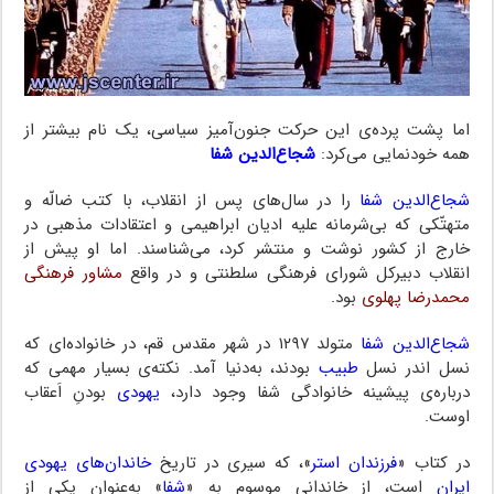
اما پشت پرده‌ی این حرکت جنون‌آمیز سیاسی، یک نام بیشتر از
همه خودنمایی می‌کرد:
شجاع‌الدین شفا
شجاع‌الدین شفا
را در سال‌های پس از انقلاب، با کتب ضالّه و
متهتّکی که بی‌شرمانه علیه ادیان ابراهیمی و اعتقادات مذهبی در
خارج از کشور نوشت و منتشر کرد، می‌شناسند. اما او پیش از
انقلاب دبیرکل شورای فرهنگی سلطنتی و در واقع
مشاور فرهنگی
محمدرضا پهلوی
بود.
شجاع‌الدین شفا
متولد ۱۲۹۷ در شهر مقدس قم، در خانواده‌ای که
نسل اندر نسل
طبیب
بودند، به‌دنیا آمد. نکته‌ی بسیار مهمی که
درباره‌ی پیشینه خانوادگی شفا وجود دارد،
یهودی
بودنِ اَعقاب
اوست.
در کتاب «
فرزندان استر
»، که سیری در تاریخ
خاندان‌های یهودی
ایران
است، از خاندانی موسوم به «
شفا
» به‌عنوان یکی از