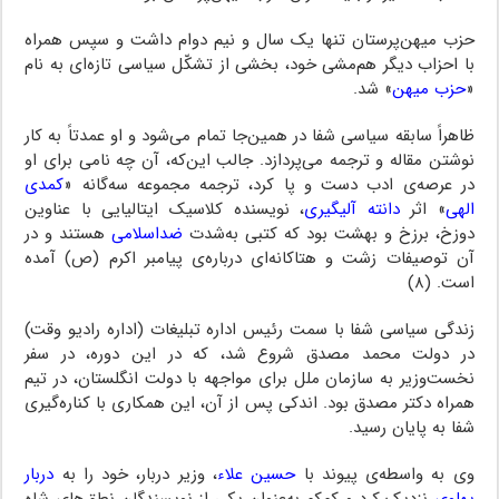
حزب میهن‌پرستان تنها یک سال و نیم دوام داشت و سپس همراه
با احزاب دیگر هم‌مشی خود، بخشی از تشکّل سیاسی تازه‌ای به نام
«
حزب میهن
» شد.
ظاهراً سابقه سیاسی شفا در همین‌جا تمام می‌شود و او عمدتاً به کار
نوشتن مقاله و ترجمه می‌پردازد. جالب این‌که، آن چه نامی برای او
در عرصه‌ی ادب دست و پا کرد، ترجمه مجموعه سه‌گانه «
کمدی
الهی
» اثر
دانته آلیگیری
، نویسنده کلاسیک ایتالیایی با عناوین
دوزخ، برزخ و بهشت بود که کتبی به‌شدت
ضداسلامی
هستند و در
آن توصیفات زشت و هتاکانه‌ای درباره‌ی پیامبر اکرم (ص) آمده
است. (۸)
زندگی سیاسی شفا با سمت رئیس اداره تبلیغات (اداره رادیو وقت)
در دولت محمد مصدق شروع شد، که در این دوره، در سفر
نخست‌وزیر به سازمان ملل برای مواجهه با دولت انگلستان، در تیم
همراه دکتر مصدق بود. اندکی پس از آن، این همکاری با کناره‌گیری
شفا به پایان رسید.
وی به واسطه‌ی پیوند با
حسین علاء
، وزیر دربار، خود را به
دربار
پهلوی
نزدیک کرد و کم‌کم به‌عنوان یکی از نویسندگان نطق‌های شاه