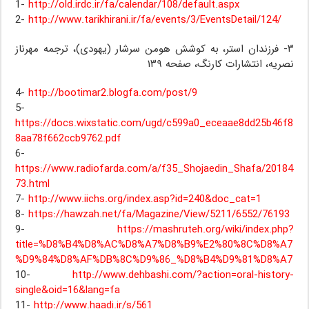
1-
http://old.irdc.ir/fa/calendar/108/default.aspx
2-
http://www.tarikhirani.ir/fa/events/3/EventsDetail/124/
۳- فرزندان استر، به کوشش هومن سرشار (یهودی)، ترجمه مهرناز
نصریه، انتشارات کارنگ، صفحه ۱۳۹
4-
http://bootimar2.blogfa.com/post/9
5-
https://docs.wixstatic.com/ugd/c599a0_eceaae8dd25b46f8
8aa78f662ccb9762.pdf
6-
https://www.radiofarda.com/a/f35_Shojaedin_Shafa/20184
73.html
7-
http://www.iichs.org/index.asp?id=240&doc_cat=1
8-
https://hawzah.net/fa/Magazine/View/5211/6552/76193
9-
https://mashruteh.org/wiki/index.php?
title=%D8%B4%D8%AC%D8%A7%D8%B9%E2%80%8C%D8%A7
%D9%84%D8%AF%DB%8C%D9%86_%D8%B4%D9%81%D8%A7
10-
http://www.dehbashi.com/?action=oral-history-
single&oid=16&lang=fa
11-
http://www.haadi.ir/s/561