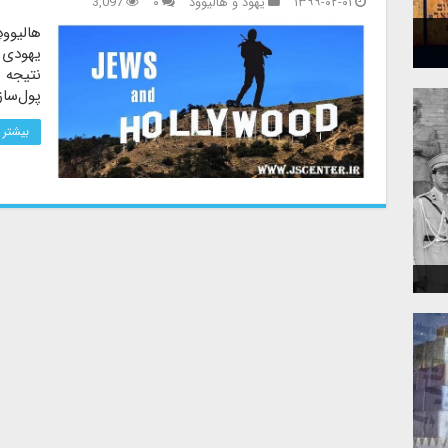
۱۳۹۹-۰۲-۰۱
یهود و هالیوود
۰
3,097
هالیوود
یهودی 
نتیجه ر
پول‌ساز
بیشتر 