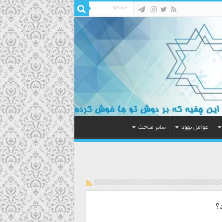
عوامل یهود
سایر مباحث
؟