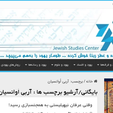
 و فرقه‌ها
یهود و افساد
یهود و علوم
یهود و رسانه‌ها
روش‌های یهودی
خانه
/
برچسب:
آربی اُوانسیان
بایگانی/آرشیو برچسب ها :
آربی اُوانسیان
وقتی عرفان نیهیلیستی به همجنسبازی رسید!