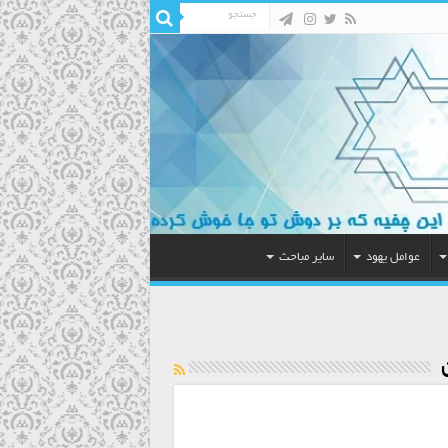
عوامل یهود
سایر مباحث