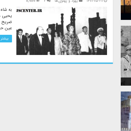
۱۴۰۱-۰۵-۲۰
یهود و پهلوی‌ها
۲
8,484
به شاه 
یحیی می
ضریح م
عین حا
بیشتر 