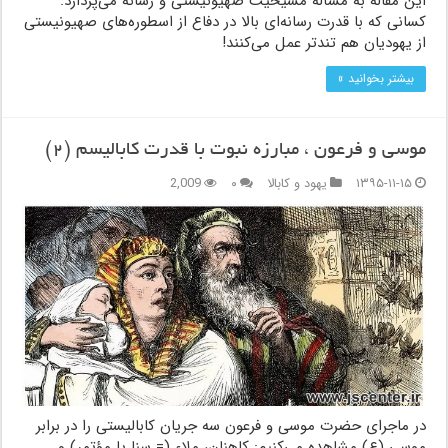
این مقاله به مسأله مسیحیت صهیونیستی و رسانه می‌پردازد.
كسانی که با قدرت رسانه‌ای بالا در دفاع از اسطوره‌های صهیونیستی
از یهودیان هم تندتر عمل می‌کنند!
بیشتر بخوانید »
موسی و فرعون ، مبارزه نبوت با قدرت کابالیسم (۲)
۱۳۹۵-۱۱-۱۵
یهود و کابالا
۰
2,009
در ماجرای حضرت موسی و فرعون سه جریان كابالیستی را در برابر
موسی (ع) مشاهده می‌كنیم: كاهنان، ملاء (= سنا يا مؤتمر) و