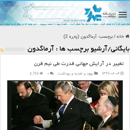
خانه
/
برچسب:
آرماگدون
(پەڕە 2)
بایگانی/آرشیو برچسب ها :
آرماگدون
تغییر در آرایش جهانی قدرت طی نیم قرن
۱۳۹۷-۰۶-۰۴
یهود و تغذیه و بهداشت
۰
2,733