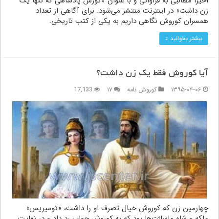
اخیراً مطالبی به فراوانی و با عنوان «کورش پادشاهی که تنها یک
زن داشت» در اینترنت منتشر می‌شود. برای آگاهی از تعداد
همسران کوروش نگاهی داریم به یکی از کتب تاریخی.
بیشتر بخوانید »
آیا کوروش فقط یک زن داشت؟
۱۳۹۵-۰۴-۰۶
کوروش نامه
۱۷
17,133
چهارمین زن که کوروش خیال تصرف او را داشت، «تومیریس»
ملکه و شاه ماساژت‌ها بود که به کوروش جواب رد داد و در نهایت