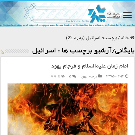
خانه
/
برچسب:
اسرائیل
(پەڕە 22)
بایگانی/آرشیو برچسب ها :
اسرائیل
امام زمان علیه‌السلام و فرجام یهود
۱۳۹۵-۰۴-۱۴
فرجام یهود
۵
4,410