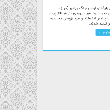
ی‌قَینُقاع، اولین جنگ پیامبر (ص) با
 مدینه بود. قبیله یهودی بنی‌قینقاع پیمان
با پیامبر شکستند و طی غزوه‌ای محاصره،
 تبعید شدند.
بخوانید »