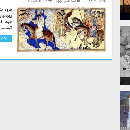
۱۳۹۹-۰۳-۱۸
فتنه‌های یهود
۰
3,705
غزوه بن
یهودیان
خود را 
تسلیم و
بیشتر 