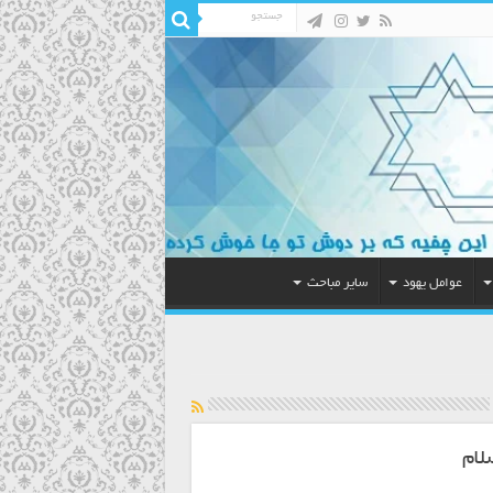
عوامل یهود
سایر مباحث
لام