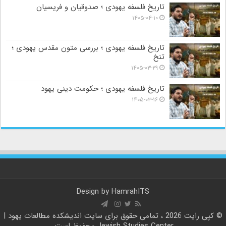
تاریخ فلسفه یهودی ؛ صدوقیان و فریسیان
۱۴۰۵-۰۴-۱۰
تاریخ فلسفه یهودی ؛ بررسی متون مقدس یهودی ؛
تنخ
۱۴۰۵-۰۳-۲۹
تاریخ فلسفه یهودی ؛ حکومت دینی یهود
۱۴۰۵-۰۳-۱۶
Design by
HamrahITS
© کپی رایت 2026 ، تمامی حقوق برای سایت
اندیشکده مطالعات یهود |
Jewish Studies Center
محفوظ است.