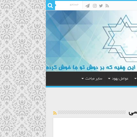
عوامل یهود
سایر مباحث
سی