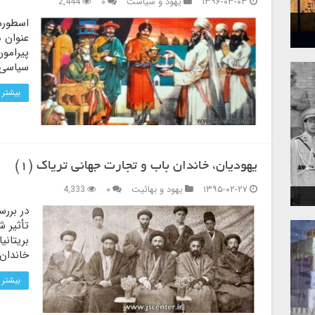
۱۳۹۶-۰۳-۰۳
یهود و سیاست
۰
2,444
اسطوره‌
عنوان م
پیرامو
سیاسی ا
بیشتر 
یهودیان، خاندان باب و تجارت جهانی تریاک (۱)
۱۳۹۵-۰۲-۲۷
یهود و بهائیت
۰
4,333
در بررس
تأثیر ش
بریتان
خاندان 
بیشتر 