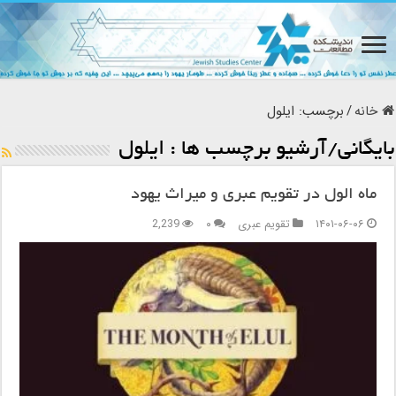
خانه
/
برچسب:
ایلول
بایگانی/آرشیو برچسب ها :
ایلول
ماه الول در تقویم عبری و میراث یهود
۱۴۰۱-۰۶-۰۶
تقویم عبری
۰
2,239