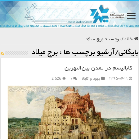
خانه
/
برچسب:
برج میلاد
بایگانی/آرشیو برچسب ها :
برج میلاد
کابالیسم در تمدن بین‌النهرین
۱۳۹۵-۰۴-۱۹
یهود و کابالا
۰
2,526