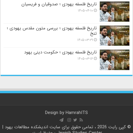
تاریخ فلسفه یهودی ؛ صدوقیان و فریسیان
۱۴۰۵-۰۴-۱۰
تاریخ فلسفه یهودی ؛ بررسی متون مقدس یهودی ؛
تنخ
۱۴۰۵-۰۳-۲۹
تاریخ فلسفه یهودی ؛ حکومت دینی یهود
۱۴۰۵-۰۳-۱۶
Design by
HamrahITS
© کپی رایت 2026 ، تمامی حقوق برای سایت
اندیشکده مطالعات یهود |
Jewish Studies Center
محفوظ است.