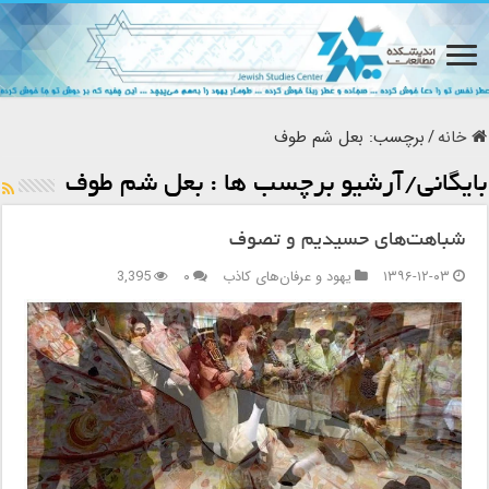
خانه
/
برچسب:
بعل شم طوف
بایگانی/آرشیو برچسب ها :
بعل شم طوف
شباهت‌های حسیدیم و تصوف
۱۳۹۶-۱۲-۰۳
یهود و عرفان‌های کاذب
۰
3,395