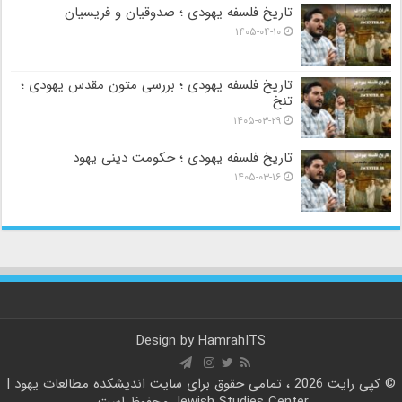
تاریخ فلسفه یهودی ؛ صدوقیان و فریسیان
۱۴۰۵-۰۴-۱۰
تاریخ فلسفه یهودی ؛ بررسی متون مقدس یهودی ؛
تنخ
۱۴۰۵-۰۳-۲۹
تاریخ فلسفه یهودی ؛ حکومت دینی یهود
۱۴۰۵-۰۳-۱۶
Design by
HamrahITS
© کپی رایت 2026 ، تمامی حقوق برای سایت
اندیشکده مطالعات یهود |
Jewish Studies Center
محفوظ است.