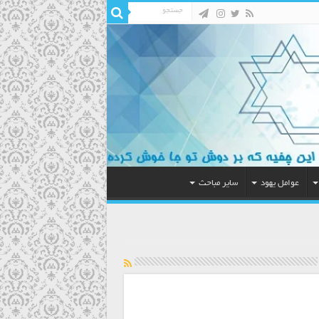
عوامل یهود
سایر مباحث