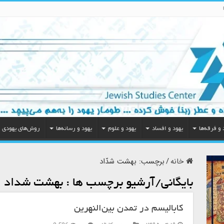
 و فرقه‌ها
یهود و افساد
یهود و علوم
یهود و رسانه‌ها
روش‌های یهودی
خانه
/
برچسب:
بهشت شدّاد
بایگانی/آرشیو برچسب ها :
بهشت شدّاد
کابالیسم در تمدن بین‌النهرین