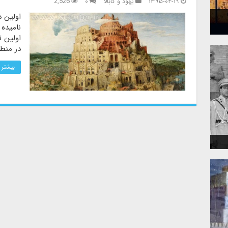
۱۳۹۵-۰۴-۱۹
یهود و کابالا
۰
2,526
اولین 
نامیده 
اولین ت
در منطق
بیشتر 