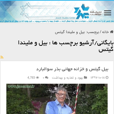
خانه
/
برچسب:
بیل و ملیندا گیتس
بایگانی/آرشیو برچسب ها :
بیل و ملیندا
گیتس
بیل گیتس و خزانه جهانی بذر سوالبارد
۱۳۹۷-۱۰-۱۸
یهود و تغذیه و بهداشت
۰
4,783