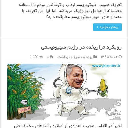
تعریف عمومی بیوتروریسم ارعاب و ترساندن مردم با استفاده
وحشیانه از عوامل بیولوژیک می‌باشد. اما آیا این تعریف با
مصداق‌های امروز بیوتروریسم مطابقت دارد؟
بیشتر بخوانید »
رویکرد تراریخته در رژیم صهیونیستی
۱۳۹۵-۱۰-۰۴
یهود و تغذیه و بهداشت
۰
1,191
اخیراً در اقدامی عجیب تعدادی از اساتید رشته‌های مختلف طی