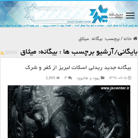
خانه
/
برچسب:
بیگانه: میثاق
بایگانی/آرشیو برچسب ها :
بیگانه: میثاق
بیگانه جدید ریدلی اسکات لبریز از کفر و شرک
۱۳۹۶-۰۷-۱۸
یهود و هالیوود
۳
3,895