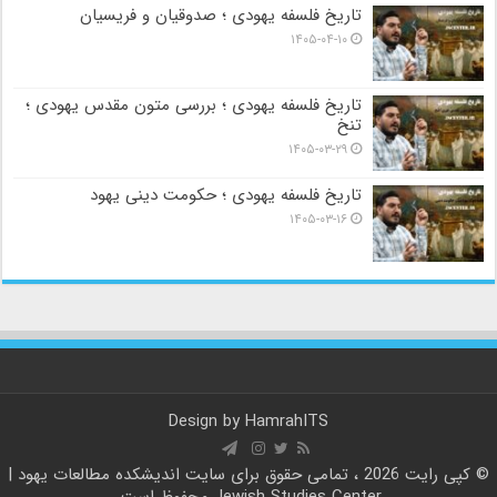
تاریخ فلسفه یهودی ؛ صدوقیان و فریسیان
۱۴۰۵-۰۴-۱۰
تاریخ فلسفه یهودی ؛ بررسی متون مقدس یهودی ؛
تنخ
۱۴۰۵-۰۳-۲۹
تاریخ فلسفه یهودی ؛ حکومت دینی یهود
۱۴۰۵-۰۳-۱۶
Design by
HamrahITS
© کپی رایت 2026 ، تمامی حقوق برای سایت
اندیشکده مطالعات یهود |
Jewish Studies Center
محفوظ است.