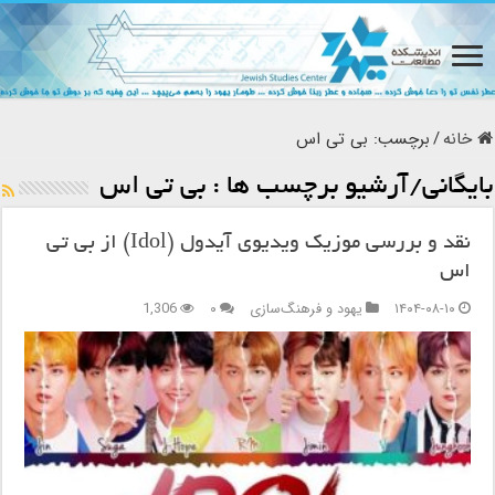
خانه
/
برچسب:
بی تی اس
بایگانی/آرشیو برچسب ها :
بی تی اس
نقد و بررسی موزیک ویدیوی آیدول (Idol) از بی تی
اس
۱۴۰۴-۰۸-۱۰
یهود و فرهنگ‌سازی
۰
1,306