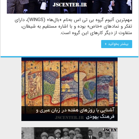
مهم‌ترین آلبوم گروه بی تی اس به‌نام «بال‌ها» (WINGS)، دارای
تفکر و نمادهای «خاص» بوده و با اشاره مستقیم به شیطان،
متفاوت از دیگر کارهای این گروه است.
بیشتر بخوانید »
آشنایی با روزهای هفته در زبان عبری و
تقویم عبری
فرهنگ یهودی
ماه الول در تقویم عبری و میراث یهود
ماه طوت در تقویم عبری و میراث یهود
ماه شواط در تقویم عبری و میراث یهود
ماه نیسان در تقویم عبری و میراث یهود
ماه تیشری در تقویم عبری و میراث یهود
ماه حشوان در تقویم عبری و میراث یهود