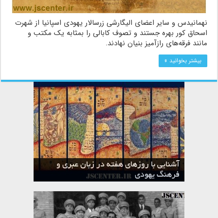
نهمانیدس و سایر اعضای الیگارشی زرسالار یهودی اسپانیا از شهرت
اسحاق کور بهره جستند و تصوف کابالی را بمثابه یک مکتب و
مانند فرقه‌های رازآمیز بنیان نهادند.
بیشتر بخوانید »
آشنایی با روزهای هفته در زبان عبری و
تقویم عبری
فرهنگ یهودی
ماه الول در تقویم عبری و میراث یهود
ماه طوت در تقویم عبری و میراث یهود
ماه شواط در تقویم عبری و میراث یهود
ماه نیسان در تقویم عبری و میراث یهود
ماه تیشری در تقویم عبری و میراث یهود
ماه حشوان در تقویم عبری و میراث یهود