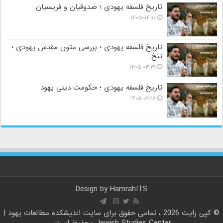
تاریخ فلسفه یهودی ؛ صدوقیان و فریسیان
۱۴۰۵-۰۴-۱۰
تاریخ فلسفه یهودی ؛ بررسی متون مقدس یهودی ؛
تنخ
۱۴۰۵-۰۳-۲۹
تاریخ فلسفه یهودی ؛ حکومت دینی یهود
۱۴۰۵-۰۳-۱۶
Design by
HamrahITS
© کپی رایت 2026 ، تمامی حقوق برای سایت
اندیشکده مطالعات یهود |
Jewish Studies Center
محفوظ است.