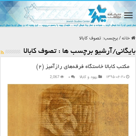
خانه
/
برچسب:
تصوف کابالا
بایگانی/آرشیو برچسب ها :
تصوف کابالا
مکتب کابالا خاستگاه فرقه‌های رازآمیز (۲)
۱۳۹۵-۰۶-۲۰
یهود و کابالا
۰
2,067