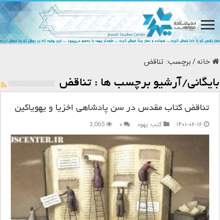
خانه
/
برچسب:
تناقض
بایگانی/آرشیو برچسب ها :
تناقض
تناقض کتاب مقدس در سن پادشاهی اخزیا و یهویاکین
۱۴۰۱-۰۶-۱۶
کتب یهود
۰
3,065