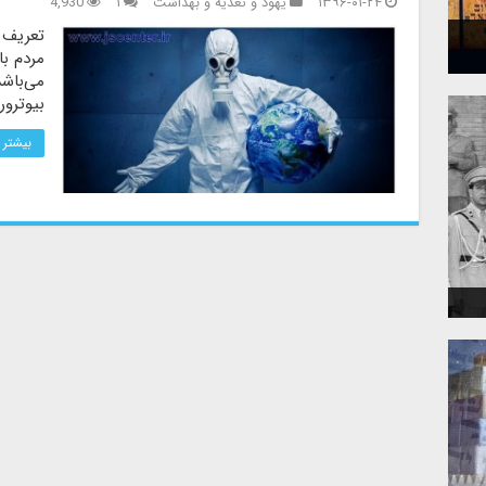
۱۳۹۶-۰۱-۲۴
یهود و تغذیه و بهداشت
۱
4,930
تعریف 
مردم با
می‌باشد
بیوترو
بیشتر 