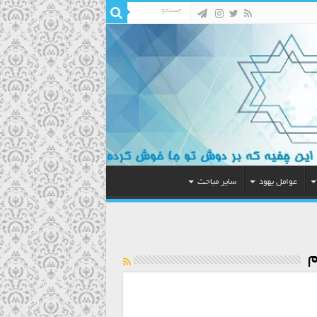
عوامل یهود
سایر مباحث
م