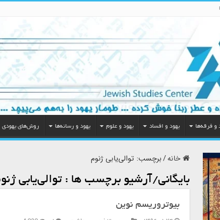
 و فرقه‌ها
یهود و افساد
یهود و علوم
یهود و رسانه‌ها
روش‌های یهودی
خانه
/
برچسب:
توالی‌یابی ژنوم
بایگانی/آرشیو برچسب ها :
توالی‌یابی ژنو
بیوتروریسم نوین