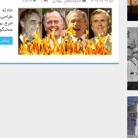
۱۳۹۸-۰۲-۱۶
خانواده‌های یهودی
۰
3,815
جرج بو
سخنگوی
بیشتر 