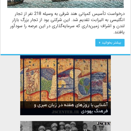
درخواست تأسیس کمپانی هند شرقی به وسیله 218 نفر از تجار
انگلیسی به الیزابت تقدیم شد. این شرکتی بود از تجار بزرگ بازار
لندن و اشراف زمین‌داری که سرمایه‌گذاری در این عرصه را سودآور
یافتند.
بیشتر بخوانید »
آشنایی با روزهای هفته در زبان عبری و
تقویم عبری
فرهنگ یهودی
ماه الول در تقویم عبری و میراث یهود
ماه طوت در تقویم عبری و میراث یهود
ماه شواط در تقویم عبری و میراث یهود
ماه نیسان در تقویم عبری و میراث یهود
ماه تیشری در تقویم عبری و میراث یهود
ماه حشوان در تقویم عبری و میراث یهود