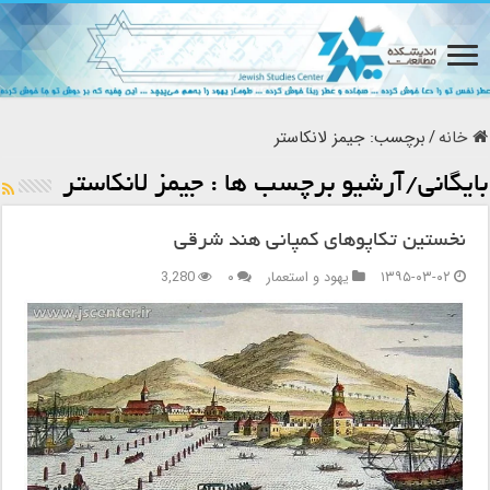
خانه
/
برچسب:
جیمز لانکاستر
بایگانی/آرشیو برچسب ها :
جیمز لانکاستر
نخستین تکاپوهای کمپانی هند شرقی
۱۳۹۵-۰۳-۰۲
یهود و استعمار
۰
3,280