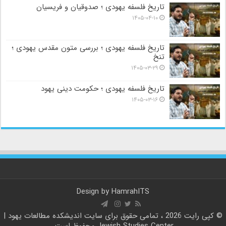
تاریخ فلسفه یهودی ؛ صدوقیان و فریسیان
۱۴۰۵-۰۴-۱۰
تاریخ فلسفه یهودی ؛ بررسی متون مقدس یهودی ؛
تنخ
۱۴۰۵-۰۳-۲۹
تاریخ فلسفه یهودی ؛ حکومت دینی یهود
۱۴۰۵-۰۳-۱۶
Design by
HamrahITS
© کپی رایت 2026 ، تمامی حقوق برای سایت
اندیشکده مطالعات یهود |
Jewish Studies Center
محفوظ است.