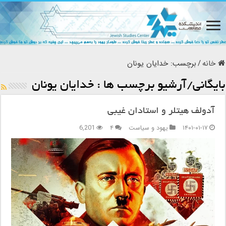
خانه
/
برچسب:
خدایان یونان
بایگانی/آرشیو برچسب ها :
خدایان یونان
آدولف هیتلر و استادان غیبی
۱۴۰۱-۰۱-۱۷
یهود و سیاست
۴
6,201