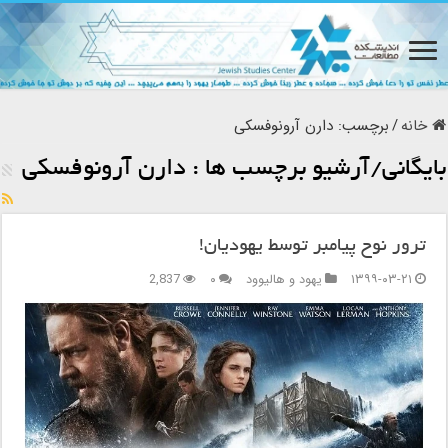
خانه
/
برچسب:
دارن آرونوفسکی
بایگانی/آرشیو برچسب ها :
دارن آرونوفسکی
ترور نوح پیامبر توسط یهودیان!
۱۳۹۹-۰۳-۲۱
یهود و هالیوود
۰
2,837