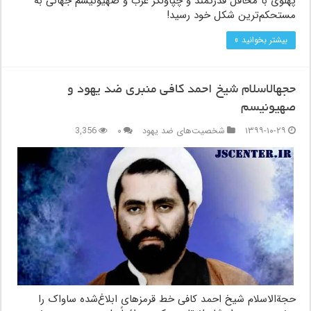
پهلوی با محافل قدرتمند و چپاولگر غرب و صهیونیسم جهانی به
مستحکم‌ترین شکل خود رسید!
بیشتر بخوانید »
حجهالاسلام شیخ احمد کافی منبری ضد یهود و
صهیونیسم
۱۳۹۹-۱۰-۲۹
شخصیت‌های ضد یهود
۰
3,356
حجةالاسلام شیخ احمد کافی خط قرمزهای ابلاغ‌شده ساواک را