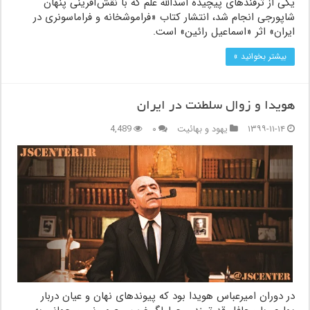
یکی از ترفندهای پیچیده اسدالله علم که با نقش‌آفرینی پنهان
شاپورجی انجام شد، انتشار کتاب «فراموشخانه و فراماسونری در
ایران» اثر «اسماعیل رائین» است.
بیشتر بخوانید »
هویدا و زوال سلطنت در ایران
۱۳۹۹-۱۱-۱۴
یهود و بهائیت
۰
4,489
در دوران امیرعباس هویدا بود که پیوندهای نهان و عیان دربار