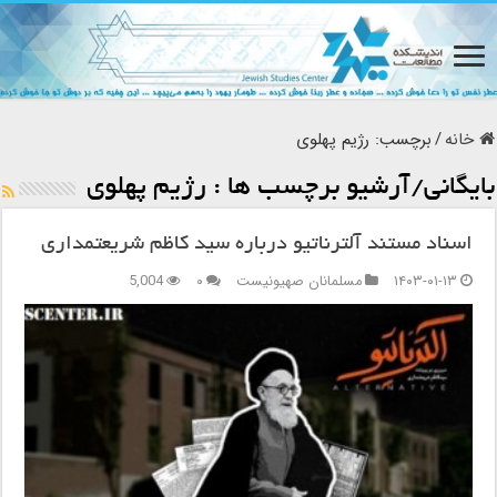
خانه
/
برچسب:
رژیم پهلوی
بایگانی/آرشیو برچسب ها :
رژیم پهلوی
اسناد مستند آلترناتیو درباره سید کاظم شریعتمداری
۱۴۰۳-۰۱-۱۳
مسلمانان صهیونیست
۰
5,004