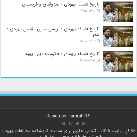
تاریخ فلسفه یهودی ؛ صدوقیان و فریسیان
۱۴۰۵-۰۴-۱۰
تاریخ فلسفه یهودی ؛ بررسی متون مقدس یهودی ؛
تنخ
۱۴۰۵-۰۳-۲۹
تاریخ فلسفه یهودی ؛ حکومت دینی یهود
۱۴۰۵-۰۳-۱۶
Design by
HamrahITS
© کپی رایت 2026 ، تمامی حقوق برای سایت
اندیشکده مطالعات یهود |
Jewish Studies Center
محفوظ است.