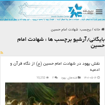
خانه
/
برچسب:
شهادت امام حسین
بایگانی/آرشیو برچسب ها :
شهادت امام
حسین
نقش یهود در شهادت امام حسین (ع) از نگاه قرآن و
ادعیه
۱۴۰۱-۰۵-۱۶
فتنه‌های یهود
۲
10,252