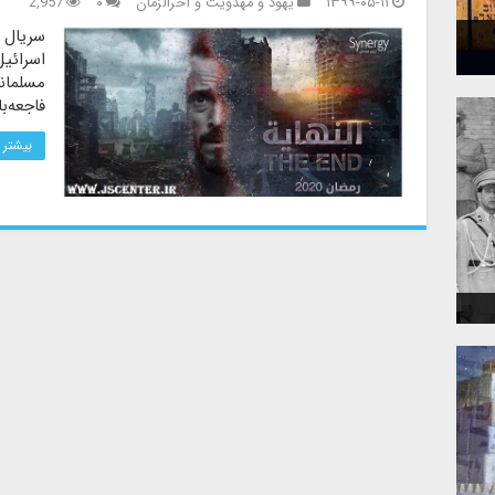
۱۳۹۹-۰۵-۱۱
یهود و مهدویت و آخرالزمان
۰
2,957
سریال ا
اسرائیل
مسلمان
فاجعه‌ب
بیشتر 