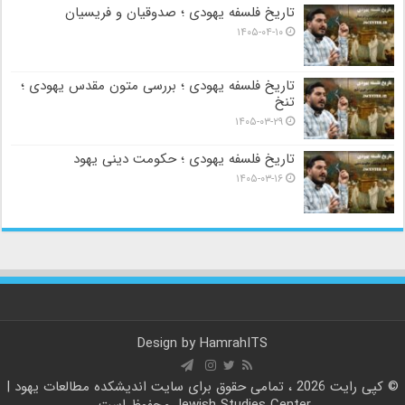
تاریخ فلسفه یهودی ؛ صدوقیان و فریسیان
۱۴۰۵-۰۴-۱۰
تاریخ فلسفه یهودی ؛ بررسی متون مقدس یهودی ؛
تنخ
۱۴۰۵-۰۳-۲۹
تاریخ فلسفه یهودی ؛ حکومت دینی یهود
۱۴۰۵-۰۳-۱۶
Design by
HamrahITS
© کپی رایت 2026 ، تمامی حقوق برای سایت
اندیشکده مطالعات یهود |
Jewish Studies Center
محفوظ است.