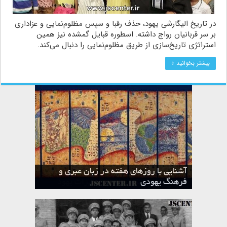
در تاریخ الیگارشی یهود، حذف رقبا و سپس مظلوم‌نمایی و عزاداری
بر سر قربانیان رواج داشته. اسطوره‌ قبایل گمشده نيز همین
استراتژی تاریخ‌سازی از طریق مظلوم‌نمایی را دنبال می‌کند.
بیشتر بخوانید »
آشنایی با روزهای هفته در زبان عبری و
تقویم عبری
فرهنگ یهودی
ماه الول در تقویم عبری و میراث یهود
ماه طوت در تقویم عبری و میراث یهود
ماه شواط در تقویم عبری و میراث یهود
ماه نیسان در تقویم عبری و میراث یهود
ماه تیشری در تقویم عبری و میراث یهود
ماه حشوان در تقویم عبری و میراث یهود