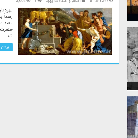
۱۳۹۵-۰۵-۱۹
احکام و اعتقادات یهود
۰
3,602
یهودیا
رسماً ب
معبد سل
حضرت ار
شد.
بیشتر 