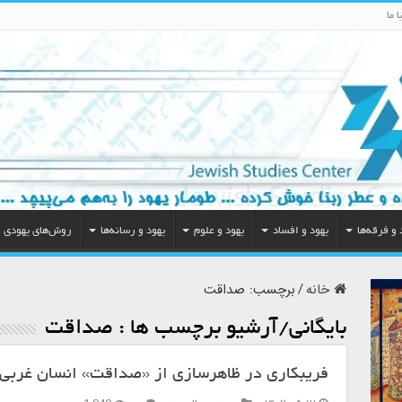
 ما
 و فرقه‌ها
یهود و افساد
یهود و علوم
یهود و رسانه‌ها
روش‌های یهودی
خانه
/
برچسب:
صداقت
بایگانی/آرشیو برچسب ها :
صداقت
فریبکاری در ظاهرسازی از «صداقت» انسان غربی