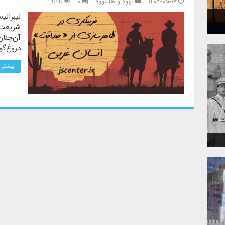
۱۴۰۲-۰۵-۱۷
یهود و هالیوود
۰
1,040
لیبرالی
شریعت ب
آن‌چنان
دروغ‌گو
بیشتر 