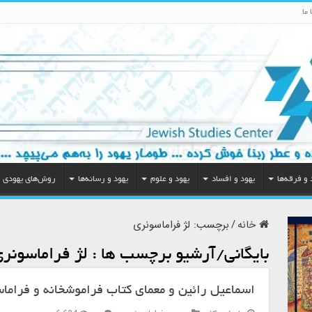
 ما
 و فرقه‌ها
یهود و افساد
یهود و علوم
یهود و رسانه‌ها
روش‌های یهودی
خانه
/
برچسب:
لژ فراماسونری
بایگانی/آرشیو برچسب ها :
لژ فراماسونر
اسماعیل رائین و معمای کتاب فراموشخانه و فراما