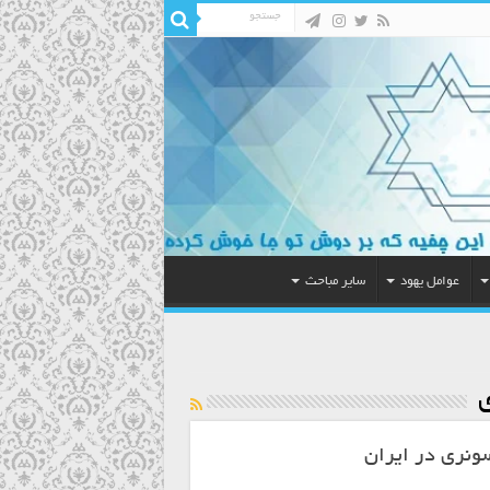
عوامل یهود
سایر مباحث
ی
سونری در ایران