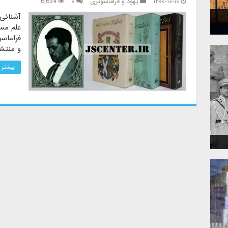
۱۴۰۰-۱۰-۱۰
یهود و فراماسونری
۰
6,634
آشنائی 
علم مسل
فراماسو
و منتشر
بیشتر 