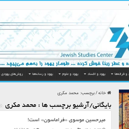
 و فرقه‌ها
یهود و افساد
یهود و علوم
یهود و رسانه‌ها
روش‌های یهودی
خانه
/
برچسب:
محمد مکری
بایگانی/آرشیو برچسب ها :
محمد مکری
میرحسین موسوی «فراماسون» است!