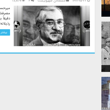
۱۴۰۱-۰۵-۲۲
مسلمانان صهیونیست
۴
13,674
میرحسی
مصرفش ت
دقیقاً 
رذیلانه
بیشتر 