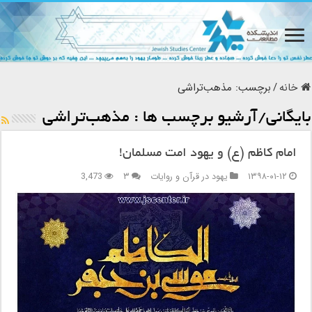
خانه
/
برچسب:
مذهب‌تراشى
بایگانی/آرشیو برچسب ها :
مذهب‌تراشى
امام کاظم (ع) و یهود امت مسلمان‌!
۱۳۹۸-۰۱-۱۲
یهود در قرآن و روایات
۳
3,473