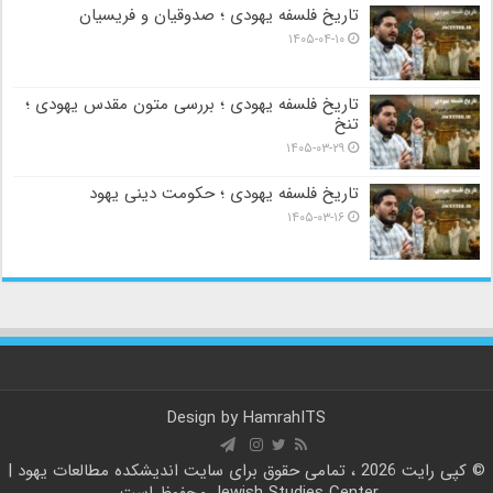
تاریخ فلسفه یهودی ؛ صدوقیان و فریسیان
۱۴۰۵-۰۴-۱۰
تاریخ فلسفه یهودی ؛ بررسی متون مقدس یهودی ؛
تنخ
۱۴۰۵-۰۳-۲۹
تاریخ فلسفه یهودی ؛ حکومت دینی یهود
۱۴۰۵-۰۳-۱۶
Design by
HamrahITS
© کپی رایت 2026 ، تمامی حقوق برای سایت
اندیشکده مطالعات یهود |
Jewish Studies Center
محفوظ است.